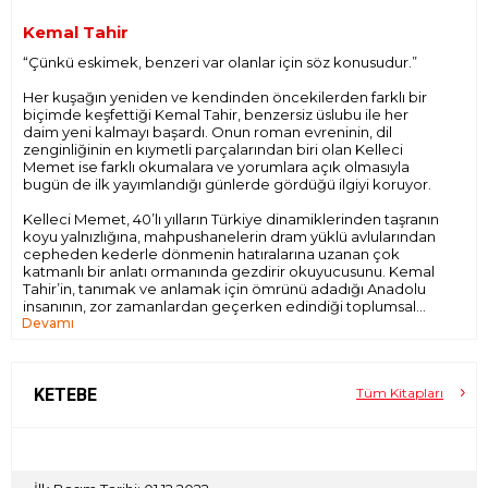
Kemal Tahir
“Çünkü eskimek, benzeri var olanlar için söz konusudur.”
Her kuşağın yeniden ve kendinden öncekilerden farklı bir
biçimde keşfettiği Kemal Tahir, benzersiz üslubu ile her
daim yeni kalmayı başardı. Onun roman evreninin, dil
zenginliğinin en kıymetli parçalarından biri olan Kelleci
Memet ise farklı okumalara ve yorumlara açık olmasıyla
bugün de ilk yayımlandığı günlerde gördüğü ilgiyi koruyor.
Kelleci Memet, 40’lı yılların Türkiye dinamiklerinden taşranın
koyu yalnızlığına, mahpushanelerin dram yüklü avlularından
cepheden kederle dönmenin hatıralarına uzanan çok
katmanlı bir anlatı ormanında gezdirir okuyucusunu. Kemal
Tahir’in, tanımak ve anlamak için ömrünü adadığı Anadolu
insanının, zor zamanlardan geçerken edindiği toplumsal
Devamı
deneyimin yakın tarihli bir kesiti olan bu roman, büyük
insanlık hikayesine dair de çok şey söyler.
Mağdurken mağrur, kurnazken mağlup, yaşarken ölü
olmanın bu çok sesli korosu, edebiyatımızın köşe
KETEBE
Tüm Kitapları
taşlarından biri olmaya devam edecektir.