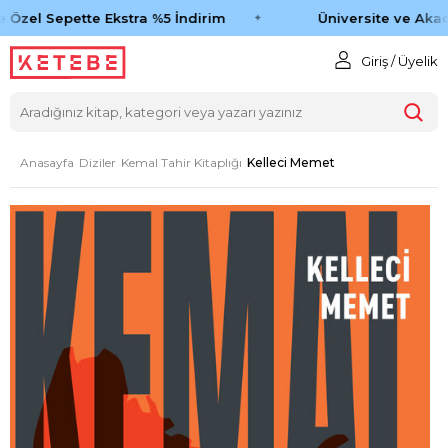
 Özel Sepette Ekstra %5 İndirim
Üniversite ve Akad
Giriş / Üyelik
Anasayfa
Diziler
Kemal Tahir Kitaplığı
Kelleci Memet