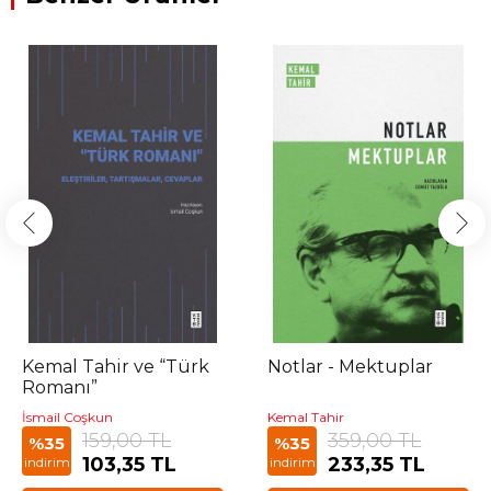
Kemal Tahir ve “Türk
Notlar - Mektuplar
Romanı”
İsmail Coşkun
Kemal Tahir
159,00 TL
359,00 TL
%35
%35
103,35 TL
233,35 TL
indirim
indirim