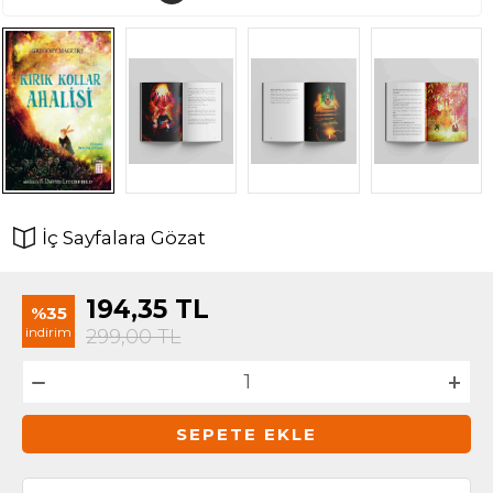
İç Sayfalara Gözat
194,35
TL
%35
indirim
299,00
TL
SEPETE EKLE