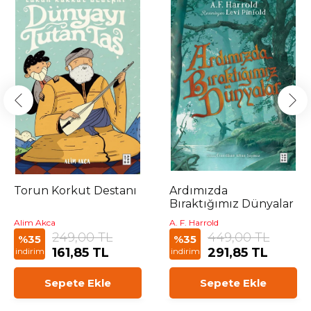
Torun Korkut Destanı
Ardımızda
Bıraktığımız Dünyalar
Alim Akca
A. F. Harrold
249,00 TL
449,00 TL
%35
%35
161,85 TL
291,85 TL
indirim
indirim
Sepete Ekle
Sepete Ekle