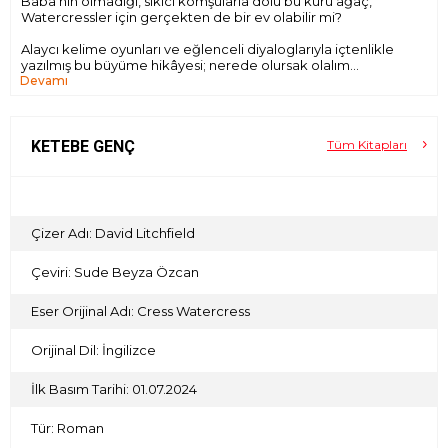
Baba’nın olmadığı, sıkıcı komşularla dolu bu kuru ağaç,
Watercressler için gerçekten de bir ev olabilir mi?
Alaycı kelime oyunları ve eğlenceli diyaloglarıyla içtenlikle
yazılmış bu büyüme hikâyesi; nerede olursak olalım
Devamı
gelişmek ve yola devam etmek için ilham veriyor.
David Litchfield'in ışıltılı çizimleri kitaptaki karakterleri
muhteşem bir şekilde yansıtıyor. . . Cress'in karamsar ruh
KETEBE GENÇ
Tüm Kitapları
hallerine, öfke patlamalarına ve sonunun babası gibi
olacağına dair korkusuna yönelik tasvirleri son derece
etkileyici ve hassas bir şekilde kaleme alınmış. Hikâye
yankılanan bir tınıya sahip: Hepimiz tıpkı Cress gibi muğlak
olan bu dünyada hayattan keyif almaya ve bağlar kurmaya
Çizer Adı: David Litchfield
devam etmeliyiz.
Çeviri: Sude Beyza Özcan
-The New York Times Book Review
Eser Orijinal Adı: Cress Watercress
Orijinal Dil: İngilizce
İlk Basım Tarihi: 01.07.2024
Tür: Roman