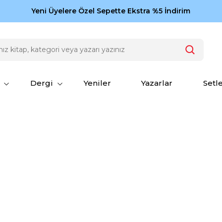
Zamansız eserler Ketebe'de: Cengiz Aytmatov
Yeni Üyelere Özel Sepette Ekstra %5 İndirim
150
Dergi
Yeniler
Yazarlar
Setl