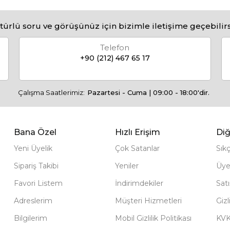
türlü soru ve görüşünüz için bizimle iletişime geçebilirs
Telefon
+90 (212) 467 65 17
Çalışma Saatlerimiz:
Pazartesi - Cuma | 09:00 - 18:00'dir.
Bana Özel
Hızlı Erişim
Diğ
Yeni Üyelik
Çok Satanlar
Sık
Sipariş Takibi
Yeniler
Üye
Favori Listem
İndirimdekiler
Sat
Adreslerim
Müşteri Hizmetleri
Gizl
Bilgilerim
Mobil Gizlilik Politikası
KV