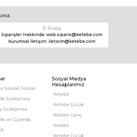
iniz.
E-Posta
Siparişler Hakkında:
web.siparis@ketebe.com
Kurumsal İletişim:
iletisim@ketebe.com
er
Sosyal Medya
Hesaplarımız
ça Sorulan Sorular
Ketebe
lik Sözleşmesi
Ketebe Çocuk
ış Sözleşmesi
Ketebe Genç
ilik ve Güvenlik
Ketebe
KK
Ketebe Çocuk