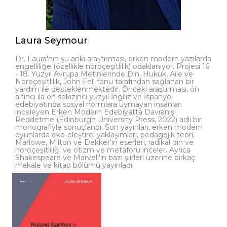
Laura Seymour
Dr. Laura'nın şu anki araştırması, erken modern yazılarda
engelliliğe (özellikle nöroçeşitlilik) odaklanıyor. Projesi 16.
- 18. Yüzyıl Avrupa Metinlerinde Din, Hukuk, Aile ve
Nöroçeşitlilik, John Fell fonu tarafından sağlanan bir
yardım ile desteklenmektedir. Önceki araştırması, on
altıncı ila on sekizinci yüzyıl İngiliz ve İspanyol
edebiyatında sosyal normlara uymayan insanları
inceleyen Erken Modern Edebiyatta Davranışı
Reddetme (Edinburgh University Press, 2022) adlı bir
monografiyle sonuçlandı. Son yayınları, erken modern
oyunlarda eko-eleştirel yaklaşımları, pedagojik teori,
Marlowe, Milton ve Dekker'in eserleri, radikal din ve
nöroçeşitliliği ve otizm ve metaforu inceler. Ayrıca
Shakespeare ve Marvell'in bazı şiirleri üzerine birkaç
makale ve kitap bölümü yayınladı.