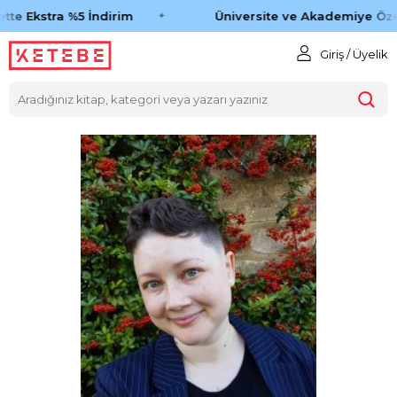
tte Ekstra %5 İndirim
Üniversite ve Akademiye Öze
Giriş / Üyelik