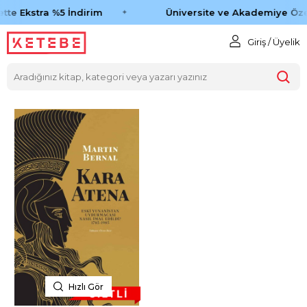
tte Ekstra %5 İndirim
Üniversite ve Akademiye Öze
Giriş / Üyelik
Hızlı Gör