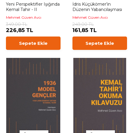
Yeni Perspektifler Işığında
İdris Küçükömer’in
Kemal Tahir - II
Düzenin Yabancılaşması
Mehmet Güven Avcı
Mehmet Güven Avcı
349,00 TL
249,00 TL
226,85 TL
161,85 TL
Sepete Ekle
Sepete Ekle