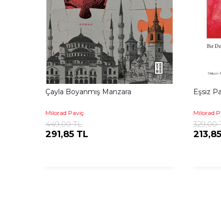
Çayla Boyanmış Manzara
Eşsiz Pa
Milorad Paviç
Milorad P
449,00 TL
329,00 
291,85 TL
213,8