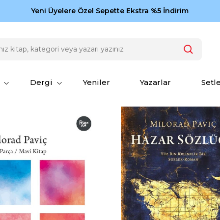
Zamansız eserler Ketebe'de: Cengiz Aytmatov
Yeni Üyelere Özel Sepette Ekstra %5 İndirim
150
Dergi
Yeniler
Yazarlar
Setl