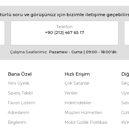
türlü soru ve görüşünüz için bizimle iletişime geçebilirs
Telefon
+90 (212) 467 65 17
Çalışma Saatlerimiz:
Pazartesi - Cuma | 09:00 - 18:00'dir.
Bana Özel
Hızlı Erişim
Diğ
Yeni Üyelik
Çok Satanlar
Sık
Sipariş Takibi
Yeniler
Üye
Favori Listem
İndirimdekiler
Sat
Adreslerim
Müşteri Hizmetleri
Gizl
Bilgilerim
Mobil Gizlilik Politikası
KV