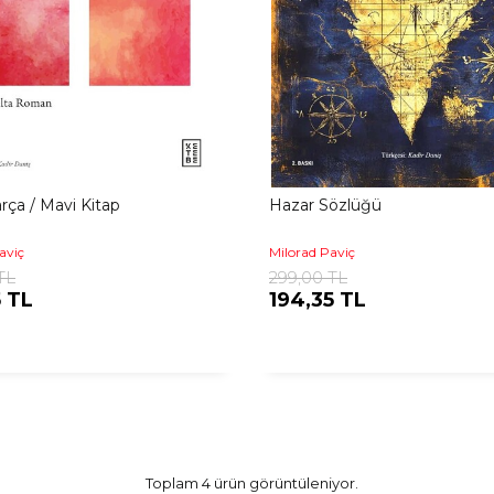
rça / Mavi Kitap
Hazar Sözlüğü
aviç
Milorad Paviç
TL
299,00 TL
5 TL
194,35 TL
Toplam 4 ürün görüntüleniyor.