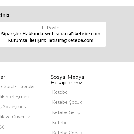
iniz.
E-Posta
Siparişler Hakkında:
web.siparis@ketebe.com
Kurumsal İletişim:
iletisim@ketebe.com
er
Sosyal Medya
Hesaplarımız
ça Sorulan Sorular
Ketebe
lik Sözleşmesi
Ketebe Çocuk
ış Sözleşmesi
Ketebe Genç
ilik ve Güvenlik
Ketebe
KK
Ketebe Çocuk