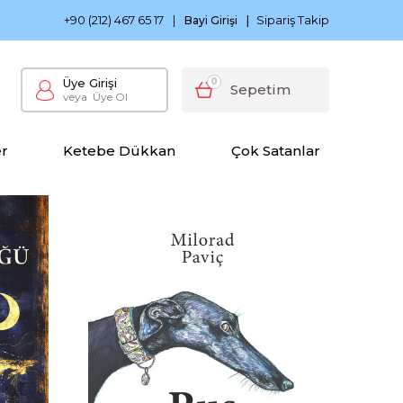
0 TL ve Üzeri Siparişlerinizde Kargo Bedava
Ketebe Çocu
+90 (212) 467 65 17
|
Sipariş Takip
Bayi Girişi
|
Üye Girişi
0
Sepetim
veya
Üye Ol
er
Ketebe Dükkan
Çok Satanlar