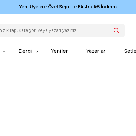
Zamansız eserler Ketebe'de: Cengiz Aytmatov
Yeni Üyelere Özel Sepette Ekstra %5 İndirim
150
Dergi
Yeniler
Yazarlar
Setl