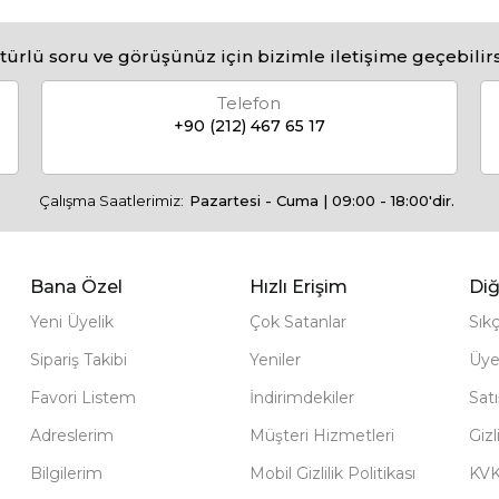
türlü soru ve görüşünüz için bizimle iletişime geçebilirs
Telefon
+90 (212) 467 65 17
Çalışma Saatlerimiz:
Pazartesi - Cuma | 09:00 - 18:00'dir.
Bana Özel
Hızlı Erişim
Diğ
Yeni Üyelik
Çok Satanlar
Sık
Sipariş Takibi
Yeniler
Üye
Favori Listem
İndirimdekiler
Sat
Adreslerim
Müşteri Hizmetleri
Gizl
Bilgilerim
Mobil Gizlilik Politikası
KV