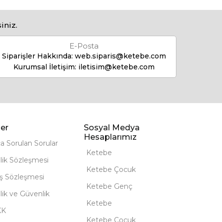
iniz.
E-Posta
Siparişler Hakkında:
web.siparis@ketebe.com
Kurumsal İletişim:
iletisim@ketebe.com
er
Sosyal Medya
Hesaplarımız
ça Sorulan Sorular
Ketebe
lik Sözleşmesi
Ketebe Çocuk
ış Sözleşmesi
Ketebe Genç
ilik ve Güvenlik
Ketebe
KK
Ketebe Çocuk