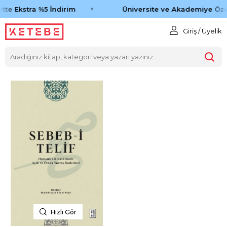
tte Ekstra %5 İndirim
Üniversite ve Akademiye Öze
Giriş / Üyelik
Hızlı Gör