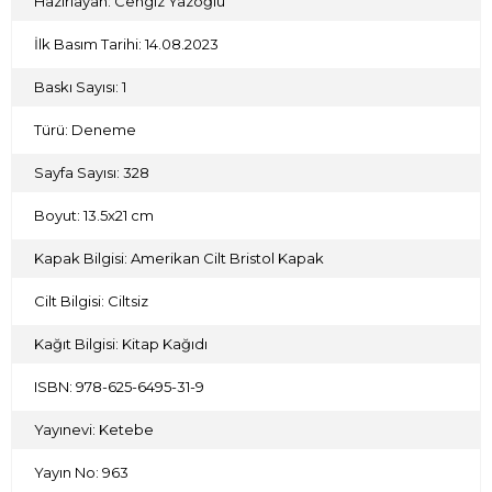
Hazırlayan: Cengiz Yazoğlu
Osmanlı devlet yönetimi, Doğu’nun halkları bir yana,
giderek Anadolu halkını ve kendisini bile kurtaramayacaktı.
İlk Basım Tarihi: 14.08.2023
Devleti kurtarmak adına başlatılan bir serüven, devletin de
tümüyle çöküşüyle sonuçlanacaktı. Kemal Tahir,
Çöküntü’de, tarihi yeniden okuma ve değerlendirme yön-
Baskı Sayısı: 1
ünde yepyeni dönüm noktalarına ulaşıyor...
Türü: Deneme
Sayfa Sayısı: 328
Boyut: 13.5x21 cm
Kapak Bilgisi: Amerikan Cilt Bristol Kapak
Cilt Bilgisi: Ciltsiz
Kağıt Bilgisi: Kitap Kağıdı
ISBN: 978-625-6495-31-9
Yayınevi: Ketebe
Yayın No: 963