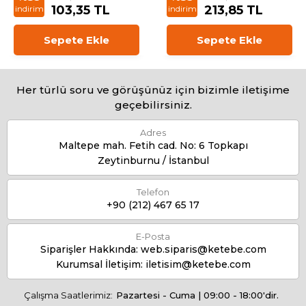
103,35 TL
213,85 TL
indirim
indirim
Sepete Ekle
Sepete Ekle
Her türlü soru ve görüşünüz için bizimle iletişime
geçebilirsiniz.
Adres
Maltepe mah. Fetih cad. No: 6 Topkapı
Zeytinburnu / İstanbul
Telefon
+90 (212) 467 65 17
E-Posta
Siparişler Hakkında:
web.siparis@ketebe.com
Kurumsal İletişim:
iletisim@ketebe.com
Çalışma Saatlerimiz:
Pazartesi - Cuma | 09:00 - 18:00'dir.