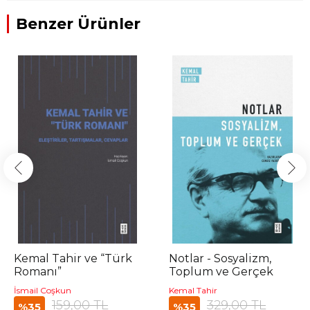
Benzer Ürünler
Kemal Tahir ve “Türk
Notlar - Sosyalizm,
Romanı”
Toplum ve Gerçek
İsmail Coşkun
Kemal Tahir
159,00 TL
329,00 TL
%35
%35