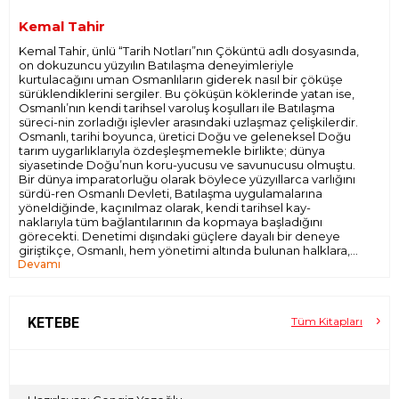
Kemal Tahir
Kemal Tahir, ünlü “Tarih Notları”nın Çöküntü adlı dosyasında,
on dokuzuncu yüzyılın Batılaşma deneyimleriyle
kurtulacağını uman Osmanlıların giderek nasıl bir çöküşe
sürüklendiklerini sergiler. Bu çöküşün köklerinde yatan ise,
Osmanlı’nın kendi tarihsel varoluş koşulları ile Batılaşma
süreci-nin zorladığı işlevler arasındaki uzlaşmaz çelişkilerdir.
Osmanlı, tarihi boyunca, üretici Doğu ve geleneksel Doğu
tarım uygarlıklarıyla özdeşleşmemekle birlikte; dünya
siyasetinde Doğu’nun koru-yucusu ve savunucusu olmuştu.
Bir dünya imparatorluğu olarak böylece yüzyıllarca varlığını
sürdü-ren Osmanlı Devleti, Batılaşma uygulamalarına
yöneldiğinde, kaçınılmaz olarak, kendi tarihsel kay-
naklarıyla tüm bağlantılarının da kopmaya başladığını
görecekti. Denetimi dışındaki güçlere dayalı bir deneye
giriştikçe, Osmanlı, hem yönetimi altında bulunan halklara,
Devamı
hem de Doğu dünyasına ters düşecekti. Özellikle de böyle
bir seçimin devlet düzeyinde yapılması, Doğu’yu yalnız ve
korumasız da bırakacaktı.
Kemal Tahir, “Çöküntü” konusundaki “Tarih Notları”
aracılığıyla, Batı kadar, Doğu ve devlet so-runlarını da bir
KETEBE
Tüm Kitapları
daha tartışma gündemine getiriyor. Kemal Tahir’e göre,
Doğu halklarının en önemli sorunu Batı soygunu olmuştu
hep... Osmanlı, tarihteki yerini de o soyguna karşı sağladığı
çözümlerle almıştı. Oysa, Batılaşma sürecinde, tarihin
kendisine verdiği görevi bir yana bırakmak zorunda kalan