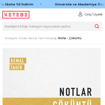
e Ekstra %5 İndirim
Üniversite ve Akademiye Özel 
Giriş / Üyelik
Anasayfa
Diziler
Kemal Tahir Kitaplığı
Notlar - Çöküntü