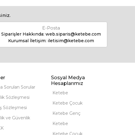
iniz.
E-Posta
Siparişler Hakkında:
web.siparis@ketebe.com
Kurumsal İletişim:
iletisim@ketebe.com
er
Sosyal Medya
Hesaplarımız
ça Sorulan Sorular
Ketebe
lik Sözleşmesi
Ketebe Çocuk
ış Sözleşmesi
Ketebe Genç
ilik ve Güvenlik
Ketebe
KK
Ketebe Çocuk