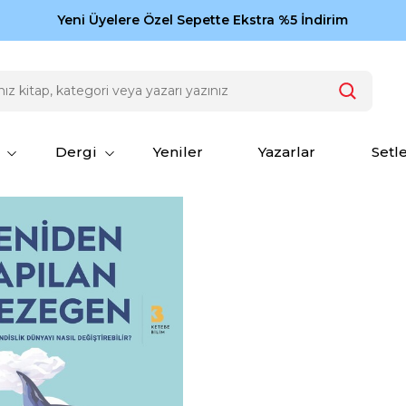
Zamansız eserler Ketebe'de: Cengiz Aytmatov
Yeni Üyelere Özel Sepette Ekstra %5 İndirim
150
Dergi
Yeniler
Yazarlar
Setl