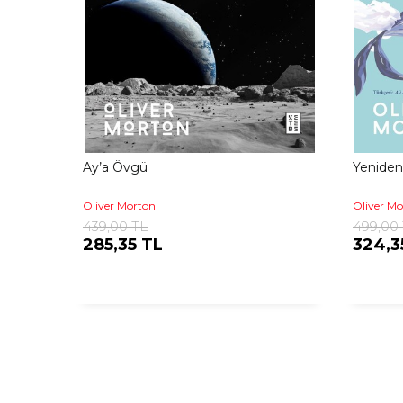
Ay’a Övgü
Yeniden
Oliver Morton
Oliver M
439,00 TL
499,00
285,35 TL
324,3