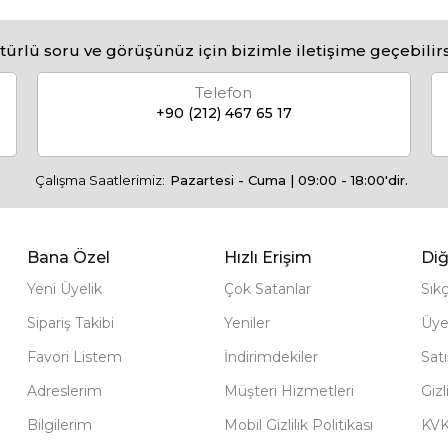
türlü soru ve görüşünüz için bizimle iletişime geçebilirs
Telefon
+90 (212) 467 65 17
Çalışma Saatlerimiz:
Pazartesi - Cuma | 09:00 - 18:00'dir.
Bana Özel
Hızlı Erişim
Diğ
Yeni Üyelik
Çok Satanlar
Sık
Sipariş Takibi
Yeniler
Üye
Favori Listem
İndirimdekiler
Sat
Adreslerim
Müşteri Hizmetleri
Gizl
Bilgilerim
Mobil Gizlilik Politikası
KV