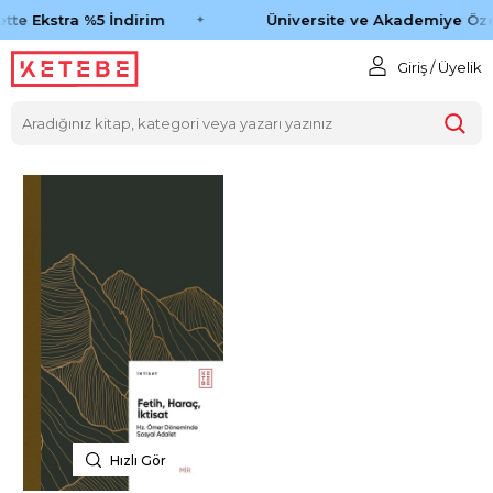
tte Ekstra %5 İndirim
Üniversite ve Akademiye Öze
Giriş / Üyelik
Hızlı Gör