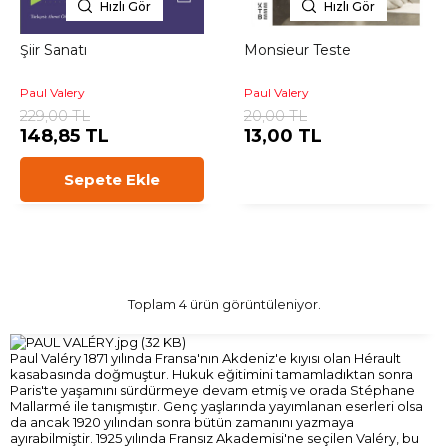
Hızlı Gör
Hızlı Gör
Şiir Sanatı
Monsieur Teste
Paul Valery
Paul Valery
229,00 TL
20,00 TL
148,85 TL
13,00 TL
Sepete Ekle
Toplam 4 ürün görüntüleniyor.
Paul Valéry 1871 yılında Fransa'nın Akdeniz'e kıyısı olan Hérault
kasabasında doğmuştur. Hukuk eğitimini tamamladıktan sonra
Paris'te yaşamını sürdürmeye devam etmiş ve orada Stéphane
Mallarmé ile tanışmıştır. Genç yaşlarında yayımlanan eserleri olsa
da ancak 1920 yılından sonra bütün zamanını yazmaya
ayırabilmiştir. 1925 yılında Fransız Akademisi'ne seçilen Valéry, bu