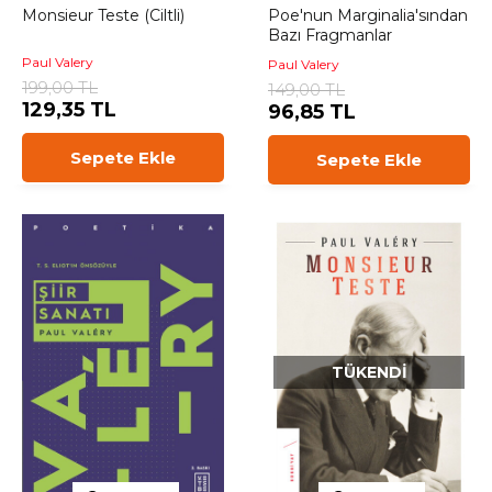
Monsieur Teste (Ciltli)
Poe'nun Marginalia'sından
Bazı Fragmanlar
Paul Valery
Paul Valery
199,00 TL
149,00 TL
129,35 TL
96,85 TL
Sepete Ekle
Sepete Ekle
TÜKENDI