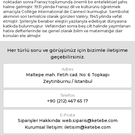
noktadan sonra Fransız toplumunda önemli bir entelektüel şahıs
haline gelmiştir. 1931 yılında Fransız dil ve kültürünü öğretmek
amacıyla Collège International de Cannes'ı kurmuştur. Sembolist
akımının son temsilcisi olarak görülen Valéry, 1945 yılında vefat
etmiştir. Şiirleriyle beraber eleştiri yazılarıyla edebiyat dünyasına
katkıda bulunmuştur. Vefatından sonra beş cilt halinde yayımlanan
hatıra defterlerinde ise genel olarak bilim ve matematiğe dair
konuları ele almıştır.
Her türlü soru ve görüşünüz için bizimle iletişime
geçebilirsiniz.
Adres
Maltepe mah. Fetih cad. No: 6 Topkapı
Zeytinburnu / İstanbul
Telefon
+90 (212) 467 65 17
E-Posta
Siparişler Hakkında:
web.siparis@ketebe.com
Kurumsal İletişim:
iletisim@ketebe.com