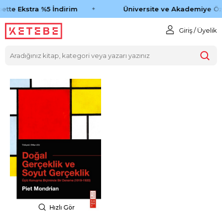
ette Ekstra %5 İndirim
Üniversite ve Akademiye Öz
Giriş / Üyelik
Hızlı Gör