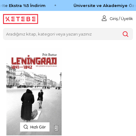
tte Ekstra %5 İndirim
Üniversite ve Akademiye Öze
Giriş / Üyelik
Hızlı Gör