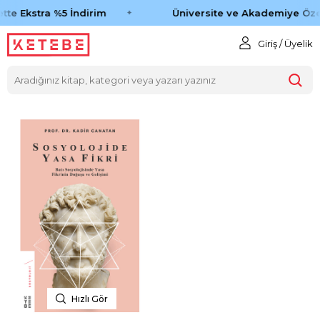
tte Ekstra %5 İndirim
Üniversite ve Akademiye Öze
Giriş / Üyelik
Hızlı Gör