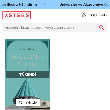
tte Ekstra %5 İndirim
Üniversite ve Akademiye Öze
Giriş / Üyelik
TÜKENDI
Hızlı Gör