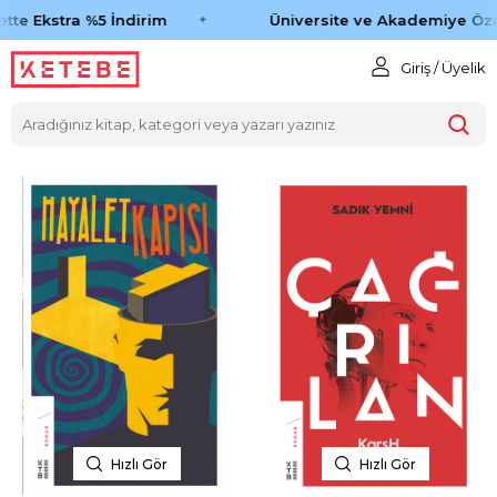
tte Ekstra %5 İndirim
Üniversite ve Akademiye Öze
Giriş / Üyelik
Hızlı Gör
Hızlı Gör