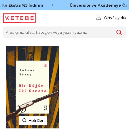
tte Ekstra %5 İndirim
Üniversite ve Akademiye Öze
Giriş / Üyelik
Hızlı Gör