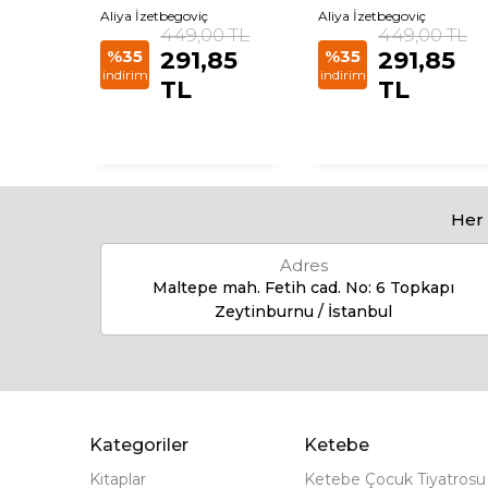
Aliya İzetbegoviç
Aliya İzetbegoviç
 TL
449,00 TL
449,00 TL
85
%35
291,85
%35
291,85
indirim
indirim
TL
TL
Her 
Adres
Maltepe mah. Fetih cad. No: 6 Topkapı
Zeytinburnu / İstanbul
Kategoriler
Ketebe
Kitaplar
Ketebe Çocuk Tiyatrosu