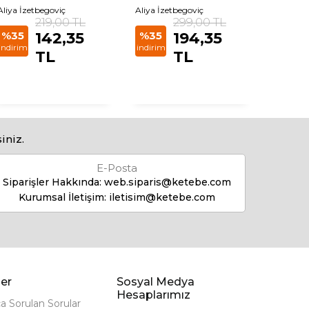
Aliya İzetbegoviç
Aliya İzetbegoviç
219,00 TL
299,00 TL
%35
142,35
%35
194,35
indirim
indirim
TL
TL
iniz.
E-Posta
Siparişler Hakkında:
web.siparis@ketebe.com
Kurumsal İletişim:
iletisim@ketebe.com
er
Sosyal Medya
Hesaplarımız
ça Sorulan Sorular