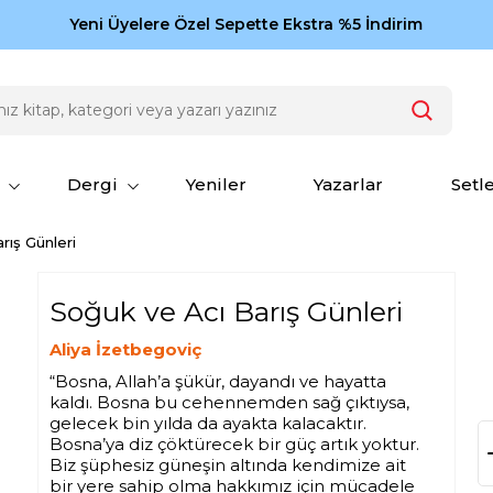
Zamansız eserler Ketebe'de: Cengiz Aytmatov
Yeni Üyelere Özel Sepette Ekstra %5 İndirim
150
Dergi
Yeniler
Yazarlar
Setl
rış Günleri
Soğuk ve Acı Barış Günleri
Aliya İzetbegoviç
“Bosna, Allah’a şükür, dayandı ve hayatta
kaldı. Bosna bu cehennemden sağ çıktıysa,
gelecek bin yılda da ayakta kalacaktır.
Bosna’ya diz çöktürecek bir güç artık yoktur.
Biz şüphesiz güneşin altında kendimize ait
bir yere sahip olma hakkımız için mücadele