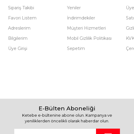
Sipariş Takibi
Yeniler
Üye
Favori Listem
İndirimdekiler
Sat
Adreslerim
Müşteri Hizmetleri
Gizl
Bilgilerim
Mobil Gizlilik Politikası
KV
Üye Girişi
Sepetim
Çere
E-Bülten Aboneliği
Ketebe e-bültenine abone olun. Kampanya ve
yeniliklerden öncelikli olarak haberdar olun.