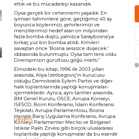
ettik ve bu mücadeleyi kazandık.
Oysa gerçek bir cehennemi yaşadık. En
iyimser tahminlere göre, geçtiğimiz 40 ay
boyunca köylerimizi, şehirlerimizi ve
menzillerimizi hedef alan on milyondan
fazla bomba düştü, yalnızca Saraybosna’ya
birkaç yüz bin bomba atıldı. Kimileri
savaştan önce ‘Bosna sessizce düşecek.’
iddiasında bulunmuştu. Oysa tam tersi oldu:
Direnişimizin gürültüsü göğü inletti.”
Elinizdeki bu kitap, 1996 ile 2003 yılları
arasında, Aliya İzetbegoviç’in kurucusu
olduğu Demokratik Eylem Partisi ve diğer
halk toplantılarında yaptığı konuşmaları
içermektedir. Ayrıca, aynı tarihler arasında,
BM Genel Kurulu, OSCE, Avrupa Konseyi,
ISESCO, Bonn Konferansı, İslam Konferansı
Teşkilatı, Avrupa Parlamentosu, Bosna
Hersek Barış Uygulama Konferansı, Avrupa
Devamı
Konseyi Parlamenter Meclisi ve Bölgesel
İstikrar Paktı Zirvesi gibi birçok uluslararası
toplantıda yaptığı konuşmalar da bu eserde