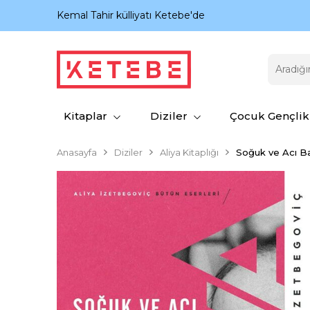
nıyor.
Kemal Tahir külliyatı Ketebe'de
Kitaplar
Diziler
Çocuk Gençlik
Anasayfa
Diziler
Aliya Kitaplığı
Soğuk ve Acı Ba