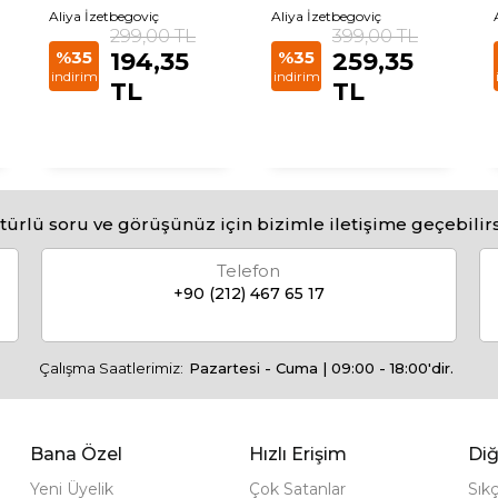
Meseleleri
Aliya İzetbegoviç
Aliya İzetbegoviç
299,00 TL
399,00 TL
%35
194,35
%35
259,35
indirim
indirim
TL
TL
türlü soru ve görüşünüz için bizimle iletişime geçebilirs
Telefon
+90 (212) 467 65 17
Çalışma Saatlerimiz:
Pazartesi - Cuma | 09:00 - 18:00'dir.
Bana Özel
Hızlı Erişim
Diğ
Yeni Üyelik
Çok Satanlar
Sık