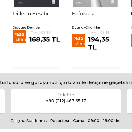
Dillerin Hesabı
Enfokrasi
Jacques Derrida
Byung-Chul Han
259,00 TL
299,00 TL
%35
168,35 TL
%35
194,35
indirim
indirim
TL
türlü soru ve görüşünüz için bizimle iletişime geçebilirs
Telefon
+90 (212) 467 65 17
Çalışma Saatlerimiz:
Pazartesi - Cuma | 09:00 - 18:00'dir.