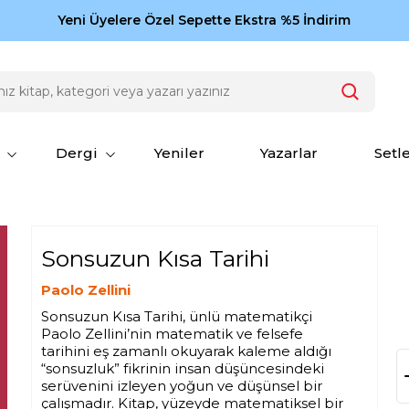
Zamansız eserler Ketebe'de: Cengiz Aytmatov
Yeni Üyelere Özel Sepette Ekstra %5 İndirim
150
Dergi
Yeniler
Yazarlar
Setl
Sonsuzun Kısa Tarihi
Paolo Zellini
Sonsuzun Kısa Tarihi, ünlü matematikçi
Paolo Zellini’nin matematik ve felsefe
tarihini eş zamanlı okuyarak kaleme aldığı
“sonsuzluk” fikrinin insan düşüncesindeki
serüvenini izleyen yoğun ve düşünsel bir
çalışmadır. Kitap, yüzeyde matematiksel bir