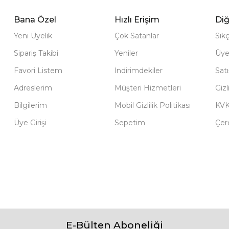
Bana Özel
Hızlı Erişim
Diğ
Yeni Üyelik
Çok Satanlar
Sık
Sipariş Takibi
Yeniler
Üye
Favori Listem
İndirimdekiler
Sat
Adreslerim
Müşteri Hizmetleri
Gizl
Bilgilerim
Mobil Gizlilik Politikası
KV
Üye Girişi
Sepetim
Çere
E-Bülten Aboneliği