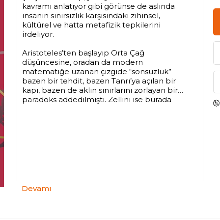
kavramı anlatıyor gibi görünse de aslında
insanın sınırsızlık karşısındaki zihinsel,
kültürel ve hatta metafizik tepkilerini
irdeliyor.
Aristoteles’ten başlayıp Orta Çağ
düşüncesine, oradan da modern
matematiğe uzanan çizgide “sonsuzluk”
bazen bir tehdit, bazen Tanrı’ya açılan bir
kapı, bazen de aklın sınırlarını zorlayan bir
paradoks addedilmişti. Zellini ise burada
antik çağdan modern döneme kadar farklı
düşünürlerin “sonsuzluk” kavramını nasıl
yorumladıklarını, tanıma direnen bu
kavramla insan zihninin nasıl mücadele
ettiğini, bunun hiçbir zaman sabit bir
kavram olmadığını ve her dönemin onu
kendi felsefi sınırlarına göre yeniden
düşündüğünü salık veriyor. Söz gelimi
Sisyphos miti ya da Zenon Paradoksları gibi
Devamı
örnekler üzerinden sonsuzluk fikrinin teorik
ve varoluşsal bir mesele olduğunu
vurguluyor. Sonsuzluğun, bilinebilir olanla