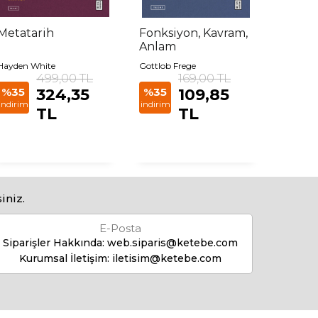
Metatarih
Fonksiyon, Kavram,
Kabaha
Anlam
Doğru
Hayden White
Gottlob Frege
Michel F
499,00 TL
169,00 TL
%35
324,35
%35
109,85
%35
indirim
indirim
indirim
TL
TL
iniz.
E-Posta
Siparişler Hakkında:
web.siparis@ketebe.com
Kurumsal İletişim:
iletisim@ketebe.com