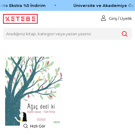
tte Ekstra %5 İndirim
Üniversite ve Akademiye Öze
Giriş / Üyelik
Hızlı Gör