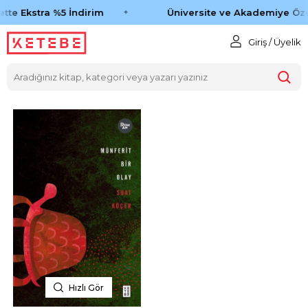
tte Ekstra %5 İndirim
Üniversite ve Akademiye Öze
Giriş / Üyelik
Hızlı Gör