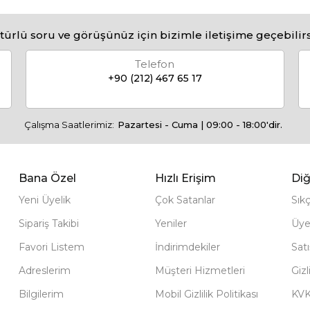
türlü soru ve görüşünüz için bizimle iletişime geçebilirs
Telefon
+90 (212) 467 65 17
Çalışma Saatlerimiz:
Pazartesi - Cuma | 09:00 - 18:00'dir.
Bana Özel
Hızlı Erişim
Diğ
Yeni Üyelik
Çok Satanlar
Sık
Sipariş Takibi
Yeniler
Üye
Favori Listem
İndirimdekiler
Sat
Adreslerim
Müşteri Hizmetleri
Gizl
Bilgilerim
Mobil Gizlilik Politikası
KV