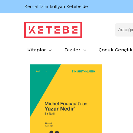
nıyor.
Kemal Tahir külliyatı Ketebe'de
Kitaplar
Diziler
Çocuk Gençlik