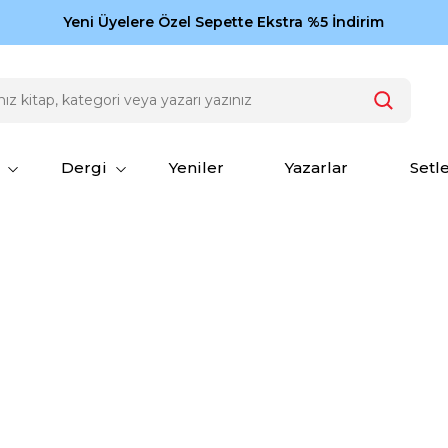
Zamansız eserler Ketebe'de: Cengiz Aytmatov
Yeni Üyelere Özel Sepette Ekstra %5 İndirim
150
Dergi
Yeniler
Yazarlar
Setl