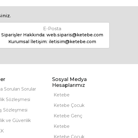
iniz.
E-Posta
Siparişler Hakkında:
web.siparis@ketebe.com
Kurumsal İletişim:
iletisim@ketebe.com
er
Sosyal Medya
Hesaplarımız
ça Sorulan Sorular
Ketebe
lik Sözleşmesi
Ketebe Çocuk
ış Sözleşmesi
Ketebe Genç
ilik ve Güvenlik
Ketebe
KK
Ketebe Çocuk