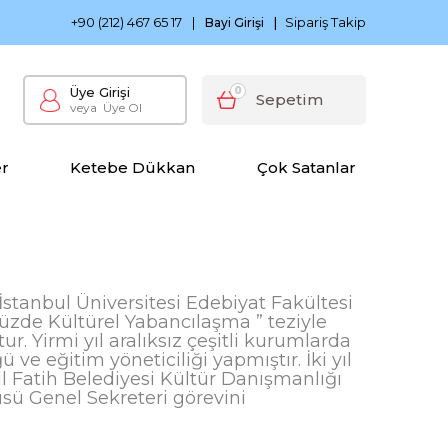
0 TL ve Üzeri Siparişlerinizde Kargo Bedava
Ketebe Çocu
+90 (212) 467 65 17
|
Sipariş Takip
Bayi Girişi
|
Üye Girişi
0
Sepetim
veya
Üye Ol
er
Ketebe Dükkan
Çok Satanlar
stanbul Üniversitesi Edebiyat Fakültesi
üzde Kültürel Yabancılaşma ” teziyle
r. Yirmi yıl aralıksız çeşitli kurumlarda
e eğitim yöneticiliği yapmıştır. İki yıl
 Fatih Belediyesi Kültür Danışmanlığı
üsü Genel Sekreteri görevini