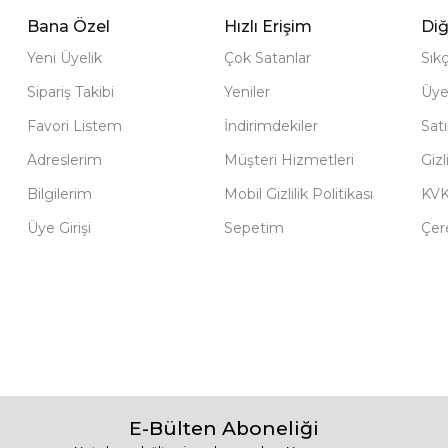
Bana Özel
Hızlı Erişim
Diğ
Yeni Üyelik
Çok Satanlar
Sık
Sipariş Takibi
Yeniler
Üye
Favori Listem
İndirimdekiler
Sat
Adreslerim
Müşteri Hizmetleri
Gizl
Bilgilerim
Mobil Gizlilik Politikası
KV
Üye Girişi
Sepetim
Çere
E-Bülten Aboneliği