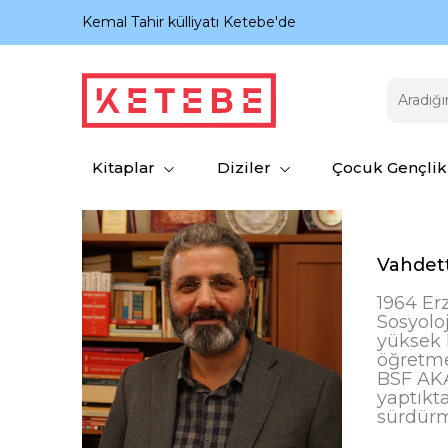
nıyor.
Kemal Tahir külliyatı Ketebe'de
Kitaplar
Diziler
Çocuk Gençlik
Vahdett
1964 Er
Sosyolo
yüksek l
öğretme
BSF AKA
yaptıkt
sürdürm