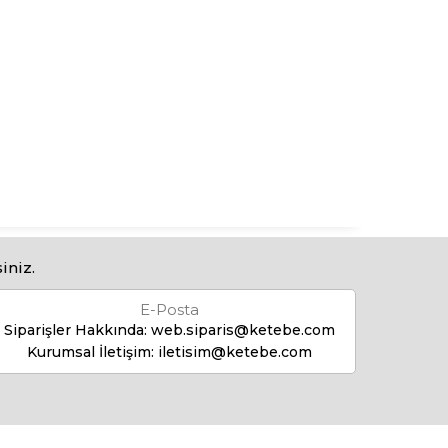
iniz.
E-Posta
Siparişler Hakkında:
web.siparis@ketebe.com
Kurumsal İletişim:
iletisim@ketebe.com