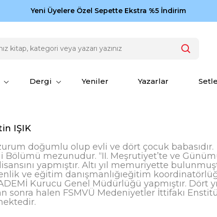
Zamansız eserler Ketebe'de: Cengiz Aytmatov
Yeni Üyelere Özel Sepette Ekstra %5 İndirim
150
Dergi
Yeniler
Yazarlar
Setl
in IŞIK
zurum doğumlu olup evli ve dört çocuk babasıdır. İ
ji Bölümü mezunudur. “II. Meşrutiyet’te ve Günüm
isansını yapmıştır. Altı yıl memuriyette bulunmuştu
nlik ve eğitim danışmanlığıeğitim koordinatörlüğü v
DEMİ Kurucu Genel Müdürlüğü yapmıştır. Dört yıl
an sonra halen FSMVÜ Medeniyetler İttifakı Enstit
ektedir.