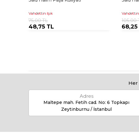
Said Halim Paşa Külliyatı
Said Ha
Vahdettin Işık
Vahdettin 
75,00 TL
105,00 
48,75 TL
68,25
Her 
Adres
Maltepe mah. Fetih cad. No: 6 Topkapı
Zeytinburnu / İstanbul