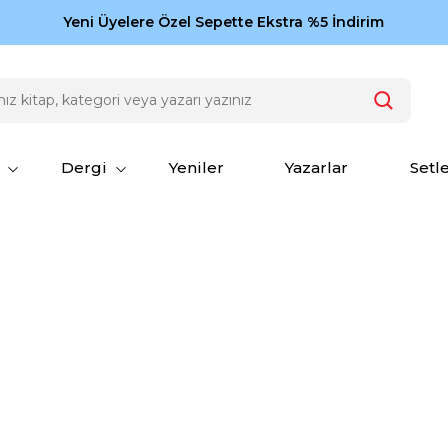
Zamansız eserler Ketebe'de: Cengiz Aytmatov
Yeni Üyelere Özel Sepette Ekstra %5 İndirim
150
Dergi
Yeniler
Yazarlar
Setl