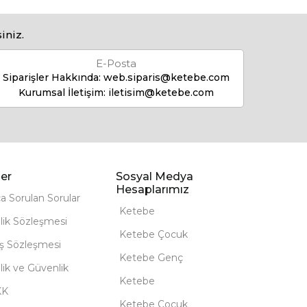
iniz.
E-Posta
Siparişler Hakkında:
web.siparis@ketebe.com
Kurumsal İletişim:
iletisim@ketebe.com
er
Sosyal Medya
Hesaplarımız
ça Sorulan Sorular
Ketebe
lik Sözleşmesi
Ketebe Çocuk
ış Sözleşmesi
Ketebe Genç
ilik ve Güvenlik
Ketebe
KK
Ketebe Çocuk