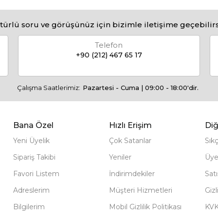
türlü soru ve görüşünüz için bizimle iletişime geçebilirs
Telefon
+90 (212) 467 65 17
Çalışma Saatlerimiz:
Pazartesi - Cuma | 09:00 - 18:00'dir.
Bana Özel
Hızlı Erişim
Diğ
Yeni Üyelik
Çok Satanlar
Sık
Sipariş Takibi
Yeniler
Üye
Favori Listem
İndirimdekiler
Sat
Adreslerim
Müşteri Hizmetleri
Gizl
Bilgilerim
Mobil Gizlilik Politikası
KV