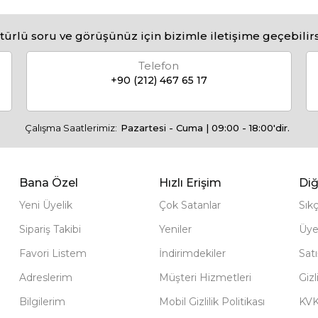
türlü soru ve görüşünüz için bizimle iletişime geçebilirs
Telefon
+90 (212) 467 65 17
Çalışma Saatlerimiz:
Pazartesi - Cuma | 09:00 - 18:00'dir.
Bana Özel
Hızlı Erişim
Diğ
Yeni Üyelik
Çok Satanlar
Sık
Sipariş Takibi
Yeniler
Üye
Favori Listem
İndirimdekiler
Sat
Adreslerim
Müşteri Hizmetleri
Gizl
Bilgilerim
Mobil Gizlilik Politikası
KV