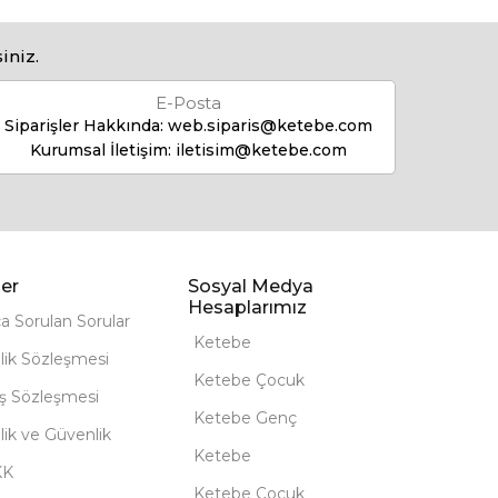
iniz.
E-Posta
Siparişler Hakkında:
web.siparis@ketebe.com
Kurumsal İletişim:
iletisim@ketebe.com
er
Sosyal Medya
Hesaplarımız
ça Sorulan Sorular
Ketebe
lik Sözleşmesi
Ketebe Çocuk
ış Sözleşmesi
Ketebe Genç
ilik ve Güvenlik
Ketebe
KK
Ketebe Çocuk