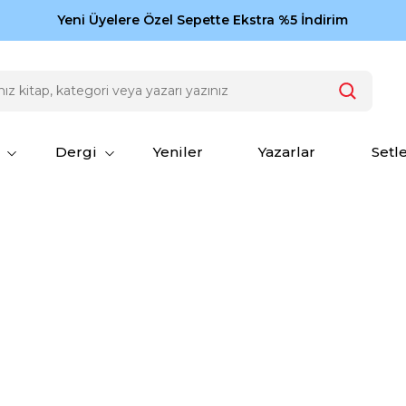
Zamansız eserler Ketebe'de: Cengiz Aytmatov
Yeni Üyelere Özel Sepette Ekstra %5 İndirim
150
Dergi
Yeniler
Yazarlar
Setl