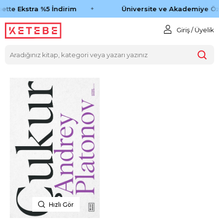
ette Ekstra %5 İndirim
Üniversite ve Akademiye Öz
Giriş / Üyelik
Hızlı Gör