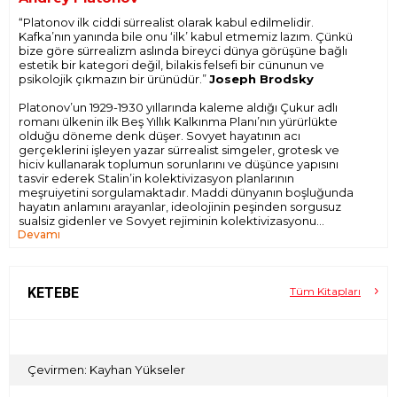
“Platonov ilk ciddi sürrealist olarak kabul edilmelidir.
Kafka’nın yanında bile onu ‘ilk’ kabul etmemiz lazım. Çünkü
bize göre sürrealizm aslında bireyci dünya görüşüne bağlı
estetik bir kategori değil, bilakis felsefi bir cünunun ve
psikolojik çıkmazın bir ürünüdür.”
Joseph Brodsky
Platonov’un 1929-1930 yıllarında kaleme aldığı Çukur adlı
romanı ülkenin ilk Beş Yıllık Kalkınma Planı’nın yürürlükte
olduğu döneme denk düşer. Sovyet hayatının acı
gerçeklerini işleyen yazar sürrealist simgeler, grotesk ve
hiciv kullanarak toplumun sorunlarını ve düşünce yapısını
tasvir ederek Stalin’in kolektivizasyon planlarının
meşruiyetini sorgulamaktadır. Maddi dünyanın boşluğunda
hayatın anlamını arayanlar, ideolojinin peşinden sorgusuz
sualsiz gidenler ve Sovyet rejiminin kolektivizasyonu
Devamı
esnasında yaşanan olaylar çarpıcı bir dille anlatılıyor. Çukur
yazarın isteyerek bozduğu, zaman zaman ironikleşen diliyle
okuruna farklı bir okuma tecrübesi kazandırıyor.
KETEBE
Tüm Kitapları
Çevirmen: Kayhan Yükseler