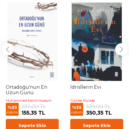
Ortadoğu'nun En
İdrisîlerin Evi
Uzun Günü
Muhammed Kâmil Hüseyin
Gazale Alizade
239,00 TL
539,00 TL
%35
%35
155,35 TL
350,35 TL
indirim
indirim
Sepete Ekle
Sepete Ekle