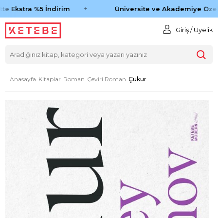
e Ekstra %5 İndirim
Üniversite ve Akademiye Özel 
Giriş / Üyelik
Anasayfa
Kitaplar
Roman
Çeviri Roman
Çukur