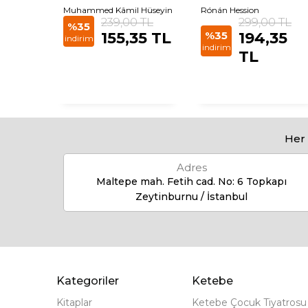
Muhammed Kâmil Hüseyin
Rónán Hession
 TL
239,00 TL
299,00 TL
%35
,00
155,35 TL
%35
194,35
indirim
indirim
TL
Her 
Adres
Maltepe mah. Fetih cad. No: 6 Topkapı
Zeytinburnu / İstanbul
Kategoriler
Ketebe
Kitaplar
Ketebe Çocuk Tiyatrosu