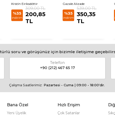
Kristín Eiríksdóttir
Gazale Alizade
309,00 TL
539,00 TL
%35
200,85
%35
350,35
indirim
indirim
TL
TL
türlü soru ve görüşünüz için bizimle iletişime geçebilirs
Telefon
+90 (212) 467 65 17
Çalışma Saatlerimiz:
Pazartesi - Cuma | 09:00 - 18:00'dir.
Bana Özel
Hızlı Erişim
Diğ
Yeni Üyelik
Çok Satanlar
Sık