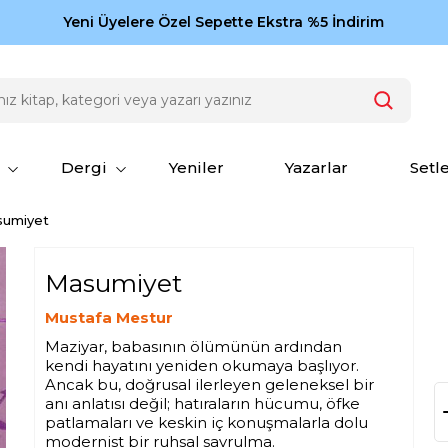
Zamansız eserler Ketebe'de: Cengiz Aytmatov
Yeni Üyelere Özel Sepette Ekstra %5 İndirim
150
Dergi
Yeniler
Yazarlar
Setl
sumiyet
Masumiyet
Mustafa Mestur
Maziyar, babasının ölümünün ardından
kendi hayatını yeniden okumaya başlıyor.
Ancak bu, doğrusal ilerleyen geleneksel bir
anı anlatısı değil; hatıraların hücumu, öfke
patlamaları ve keskin iç konuşmalarla dolu
modernist bir ruhsal savrulma.