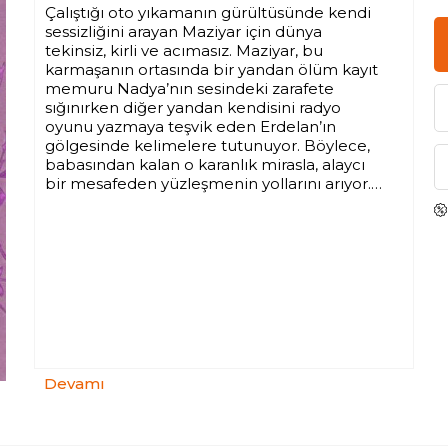
Çalıştığı oto yıkamanın gürültüsünde kendi
sessizliğini arayan Maziyar için dünya
tekinsiz, kirli ve acımasız. Maziyar, bu
karmaşanın ortasında bir yandan ölüm kayıt
memuru Nadya’nın sesindeki zarafete
sığınırken diğer yandan kendisini radyo
oyunu yazmaya teşvik eden Erdelan’ın
gölgesinde kelimelere tutunuyor. Böylece,
babasından kalan o karanlık mirasla, alaycı
bir mesafeden yüzleşmenin yollarını arıyor.
Çağdaş Fars edebiyatının özgün sesi
Mustafa Mestur, makro olay örgüsü yerine
küçük kırılmalara odaklanıyor. Modern
dünyanın cenderesinde nefes almaya
çalışan “masum”ların, inceliklerini
yitirmeden yaşayabilme çabasını acıyı
sömürmeden, onu hafif ama derinden
duyumsatan bir dille işliyor.
Devamı
Masumiyet, insan ruhunun yaralanabilirliği
üzerine yazılmış güçlü bir iç dünya anlatısı.