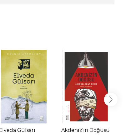
Elveda Gülsarı
Akdeniz’in Doğusu
Başka
Kütüp