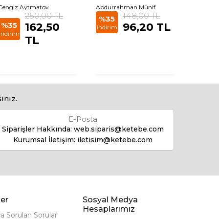
Cengiz Aytmatov
Abdurrahman Münif
Zoran Zi
250,00 TL
148,00 TL
%35
%35
%35
162,50
96,20 TL
indirim
indirim
indirim
TL
iniz.
E-Posta
Siparişler Hakkında:
web.siparis@ketebe.com
Kurumsal İletişim:
iletisim@ketebe.com
er
Sosyal Medya
Hesaplarımız
ça Sorulan Sorular