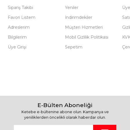
Sipariş Takibi
Yeniler
Üye
Favori Listem
İndirimdekiler
Sat
Adreslerim
Müşteri Hizmetleri
Gizl
Bilgilerim
Mobil Gizlilik Politikası
KV
Üye Girişi
Sepetim
Çere
E-Bülten Aboneliği
Ketebe e-bültenine abone olun. Kampanya ve
yeniliklerden öncelikli olarak haberdar olun.