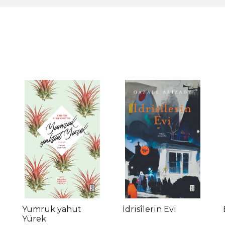
Yumruk yahut
İdrisîlerin Evi
Yürek