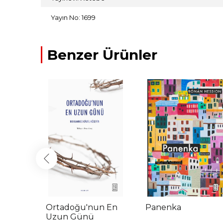
Yayın No: 1699
Benzer Ürünler
geni
Ortadoğu'nun En
Panenka
Uzun Günü