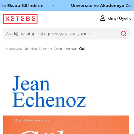
te Ekstra %5 İndirim
Üniversite ve Akademiye Özel 
Giriş / Üyelik
Anasayfa
Kitaplar
Roman
Çeviri Roman
Göl