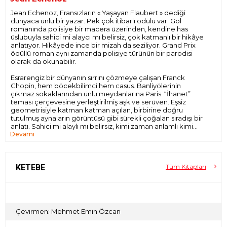
Jean Echenoz, Fransızların « Yaşayan Flaubert » dediği
dünyaca ünlü bir yazar. Pek çok itibarlı ödülü var. Göl
romanında polisiye bir macera üzerinden, kendine has
üslubuyla sahici mi alaycı mı belirsiz, çok katmanlı bir hikâye
anlatıyor. Hikâyede ince bir mizah da seziliyor. Grand Prix
ödüllü roman aynı zamanda polisiye türünün bir parodisi
olarak da okunabilir.
Esrarengiz bir dünyanın sırrını çözmeye çalışan Franck
Chopin, hem böcekbilimci hem casus. Banliyölerinin
çıkmaz sokaklarından ünlü meydanlarına Paris. “İhanet”
teması çerçevesine yerleştirilmiş aşk ve serüven. Eşsiz
geometrisiyle katman katman açılan, birbirine doğru
tutulmuş aynaların görüntüsü gibi sürekli çoğalan sıradışı bir
anlatı. Sahici mi alaylı mı belirsiz, kimi zaman anlamlı kimi
Devamı
zaman yersiz, ama illaki ironik bir macera. Hem polisiye hem
polisiye parodisi, hatta belki de polisiyenin “yapısökümü”.
Karşınızda Jean Echenoz’nun Grand Prix ödüllü romanı Göl.
KETEBE
Tüm Kitapları
Çevirmen: Mehmet Emin Özcan