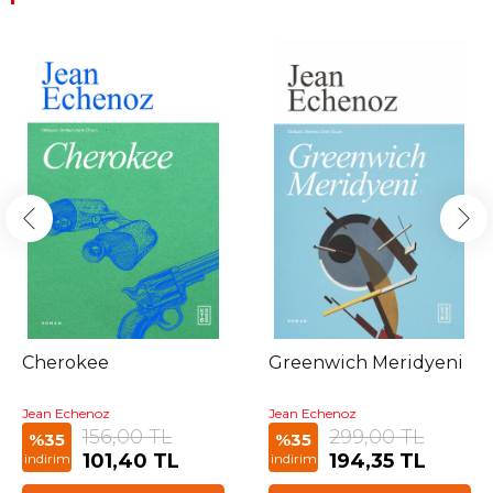
Cherokee
Greenwich Meridyeni
Jean Echenoz
Jean Echenoz
156,00 TL
299,00 TL
%35
%35
101,40 TL
194,35 TL
indirim
indirim