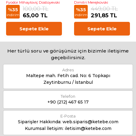
Fyodor Mihayloviç Dostoyevski
Dimitri Merejkovski
100,00 TL
449,00 TL
%35
%35
65,00 TL
291,85 TL
indirim
indirim
Sepete Ekle
Sepete Ekle
Her türlü soru ve görüşünüz için bizimle iletişime
geçebilirsiniz.
Adres
Maltepe mah. Fetih cad. No: 6 Topkapı
Zeytinburnu / İstanbul
Telefon
+90 (212) 467 65 17
E-Posta
Siparişler Hakkında:
web.siparis@ketebe.com
Kurumsal İletişim:
iletisim@ketebe.com