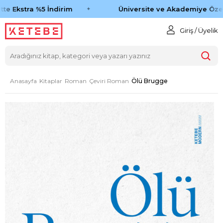
te Ekstra %5 İndirim
Üniversite ve Akademiye Özel
Giriş / Üyelik
Anasayfa
Kitaplar
Roman
Çeviri Roman
Ölü Brugge