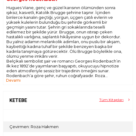
Hugues Viane, genç ve güzel karısının ölümünden sonra
ışıksız, kasvetli, Katolik Brugge şehrine taşınır. İçinden
binlerce kanalın geçtiği, yorgun, üçgen çatılı evlerin ve
yüksek kulelerin bulunduğu bu şehirde görkemli bir
geçmişin yasını tutar. Şehrin gri sokaklarında teselli
edilemez bir şekilde yürür. Brugge, onun ıstırap çeken
hastalıklı varlığına, saplantılı hikâyesine uygun bir dekordur.
Bu yalnız adamın melankolik adımları, onu puslu bir akşam,
kaybettiği kadına tuhaf bir şekilde benzeyen başka bir
kadınla tanışmaya götürecektir. Ölü Brugge böylelikle ona,
ölümü yenme imkânı verir.
Belçikalı sembolist şair ve romancı Georges Rodenbach’ın
ilk kez 1892’de yayımlanan başyapıtı, okuyucuyu hipnotize
eden atmosferiyle sessiz bir trajedinin örneğini sunar.
Rodenbach’a göre şehir, ruhun coğrafyasıdır. Roza
Devamı
Hakmen’in eşsiz çevirisi ve Selim İleri’nin sonsözüyle Ölü
Brugge, aradan bir asırdan fazla zaman geçmesine rağmen
değerine değer katan usta işi bir anlatı.
“Esrarengiz bir denklem kurulmaktaydı. Ölü zevceye karşılık
ölü bir şehir olmalıydı. Koyu matemi böyle bir dekor
KETEBE
Tüm Kitapları
gerektiriyordu. Hayata ancak Brugge’de katlanabilirdi.
Sezgisine uyup gelmişti buraya. Başka yerlerde hayat kıpır
kıpır, uğultulu olabilir, kutlamalarla ışıl ışıl aydınlanabilir, binbir
ses birbirine karışabilirdi. Onun sessizliğe ve neredeyse
yaşadığını hissettirmeyecek kadar tekdüze bir hayata
Çevirmen: Roza Hakmen
ihtiyacı vardı.”