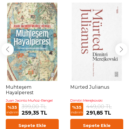
Muhteşem
Mürted Julianus
Hayalperest
Juan Jacinto Muñoz-Rengel
Dimitri Merejkovski
399,00 TL
449,00 TL
%35
%35
259,35 TL
291,85 TL
indirim
indirim
Sepete Ekle
Sepete Ekle