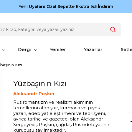
Zamansız eserler Ketebe'de: Cengiz Aytmatov
Yeni Üyelere Özel Sepette Ekstra %5 İndirim
150
Dergi
Yeniler
Yazarlar
Setl
başının Kızı
Yüzbaşının Kızı
Aleksandr Puşkin
Rus romantizm ve realizm akımının
temellerini atan şair, kurmaca ve piyes
yazarı, edebiyat eleştirmeni ve teorisyeni,
ayrıca tarihçi ve gazeteci olan Aleksandr
Sergeyeviç Puşkin, çağdaş Rus edebiyatının
kurucusu sayılmaktadır.