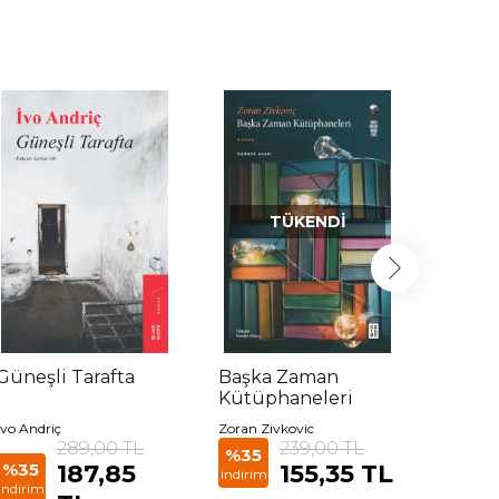
TÜKENDI
Güneşli Tarafta
Başka Zaman
Selvi 
Kütüphaneleri
Yazma
Özel B
İvo Andriç
Zoran Zivkovic
Cengiz 
289,00 TL
239,00 TL
%35
%35
187,85
155,35 TL
%35
indirim
indirim
indirim