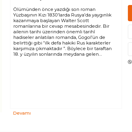
Ölümünden önce yazdığı son roman
Yüzbaşının Kızı 1830’larda Rusya’da yaygınlık
kazanmaya başlayan Walter Scott
romanlarına bir cevap mesabesindedir. Bir
ailenin tarihi üzerinden önemli tarihî
hadiseler anlatılan romanda, Gogol’ün de
belirttiği gibi “ilk defa hakiki Rus karakterler
karşımıza çıkmaktadır ”. Böylece bir taraftan
18. y üzyılın sonlarında meydana gelen
dramatik olaylar anlatılırken diğer taraftan
hiçbir zaman gündemden düşmeyen
meselelere değinilmektedir: karşılıksız aşk
ve sadakat, onur ve haysiyet, merhamet ve
adalet.
“Bunları hatırladıkça, haksever İmparator
Aleksandr’ın devrine yetiştiğime seviniyor,
uygarlığın hızla ilerleyişine, insanseverliğin
herkeste çabucak benimsenmesine
Devamı
şaşmaktan kendimi alamıyorum. Genç
adam! Notlarım eline geçerse bil ki en iyi
değişmeler, baskısız gerçekleştirilmiş ve