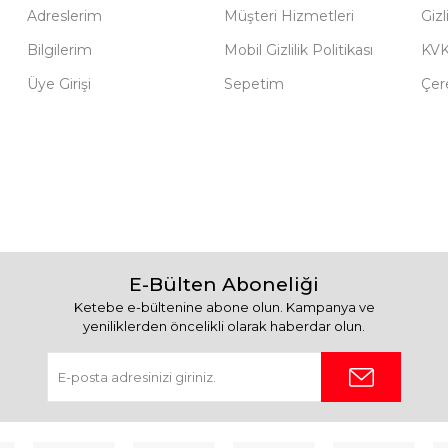
Adreslerim
Müşteri Hizmetleri
Gizl
Bilgilerim
Mobil Gizlilik Politikası
KV
Üye Girişi
Sepetim
Çere
E-Bülten Aboneliği
Ketebe e-bültenine abone olun. Kampanya ve
yeniliklerden öncelikli olarak haberdar olun.