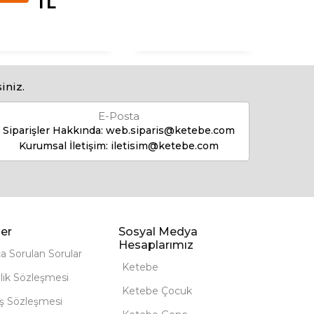
TL
iniz.
E-Posta
Siparişler Hakkında:
web.siparis@ketebe.com
Kurumsal İletişim:
iletisim@ketebe.com
er
Sosyal Medya
Hesaplarımız
ça Sorulan Sorular
Ketebe
lik Sözleşmesi
Ketebe Çocuk
ış Sözleşmesi