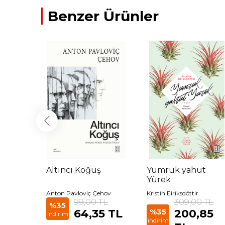
Benzer Ürünler
nüne
Altıncı Koğuş
Yumruk yahut
Yürek
Anton Pavloviç Çehov
Kristín Eiríksdóttir
 TL
99,00 TL
309,00 TL
%35
85
64,35 TL
%35
200,85
indirim
indirim