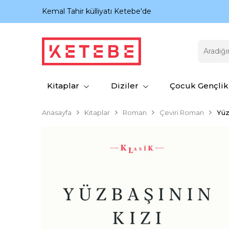
nıyor.
Kemal Tahir külliyatı Ketebe'de
Kitaplar
Diziler
Çocuk Gençlik
Anasayfa
Kitaplar
Roman
Çeviri Roman
Yüz