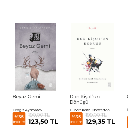
Beyaz Gemi
Don Kişot’un
Dönüşü
Cengiz Aytmatov
Gilbert Keith Chesterton
190,00 TL
199,00 TL
%35
%35
123,50 TL
129,35 TL
indirim
indirim