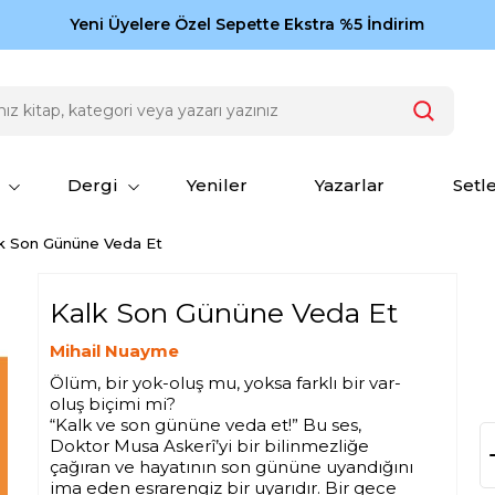
Zamansız eserler Ketebe'de: Cengiz Aytmatov
Yeni Üyelere Özel Sepette Ekstra %5 İndirim
150
Dergi
Yeniler
Yazarlar
Setl
k Son Gününe Veda Et
Kalk Son Gününe Veda Et
Mihail Nuayme
Ölüm, bir yok-oluş mu, yoksa farklı bir var-
oluş biçimi mi?
“Kalk ve son gününe veda et!” Bu ses,
Doktor Musa Askerî’yi bir bilinmezliğe
çağıran ve hayatının son gününe uyandığını
ima eden esrarengiz bir uyarıdır. Bir gece