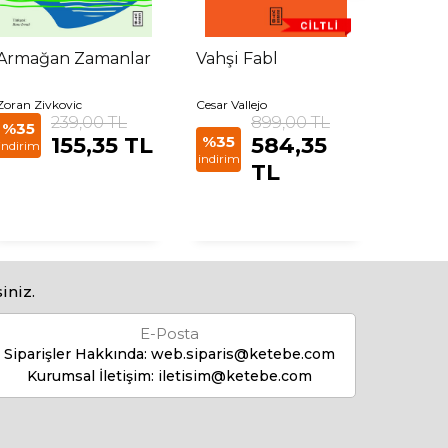
Armağan Zamanlar
Vahşi Fabl
Hanım
Zoran Zivkovic
Cesar Vallejo
İvo Andr
239,00 TL
899,00 TL
%35
%35
155,35 TL
%35
584,35
indirim
indirim
indirim
TL
iniz.
E-Posta
Siparişler Hakkında:
web.siparis@ketebe.com
Kurumsal İletişim:
iletisim@ketebe.com