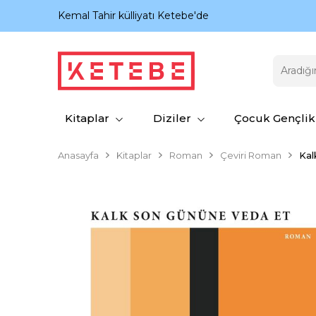
nıyor.
Kemal Tahir külliyatı Ketebe'de
Kitaplar
Diziler
Çocuk Gençlik
Anasayfa
Kitaplar
Roman
Çeviri Roman
Kal