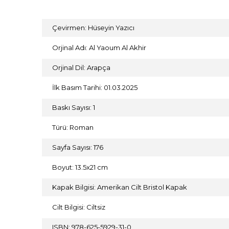
Çevirmen: Hüseyin Yazıcı
Orjinal Adı: Al Yaoum Al Akhir
Orjinal Dil: Arapça
İlk Basım Tarihi: 01.03.2025
Baskı Sayısı: 1
Türü: Roman
Sayfa Sayısı: 176
Boyut: 13.5x21 cm
Kapak Bilgisi: Amerikan Cilt Bristol Kapak
Cilt Bilgisi: Ciltsiz
ISBN: 978-625-5929-31-0