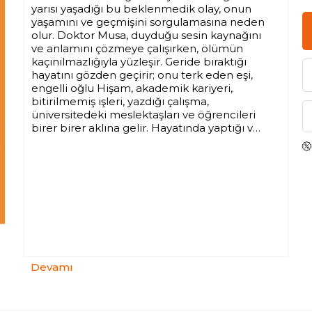
yarısı yaşadığı bu beklenmedik olay, onun
yaşamını ve geçmişini sorgulamasına neden
olur. Doktor Musa, duyduğu sesin kaynağını
ve anlamını çözmeye çalışırken, ölümün
kaçınılmazlığıyla yüzleşir. Geride bıraktığı
hayatını gözden geçirir; onu terk eden eşi,
engelli oğlu Hişam, akademik kariyeri,
bitirilmemiş işleri, yazdığı çalışma,
üniversitedeki meslektaşları ve öğrencileri
birer birer aklına gelir. Hayatında yaptığı ve
yapmadığı her şeyin bir muhasebesini
yaparken, ölümün getireceği kaçınılmaz
sonu anlamaya çalışır.
Kalk Son Gününe Veda Et, insanın ölümle
olan kaçınılmaz mücadelesini merkeze
alıyor. Mihail Nuayme, ölüm ve varoluş
temasını Doğu ve Batı gelenekleriyle
harmanlayarak, insanın kendini ve hayatı
sorgulamasını sağlayan güçlü bir eser ortaya
koymuştur.
Devamı