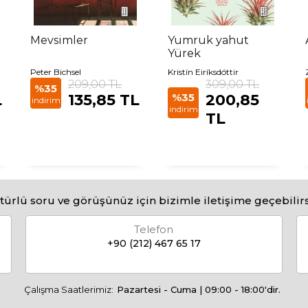
Mevsimler
Yumruk yahut
Yürek
Peter Bichsel
Kristín Eiríksdóttir
209,00 TL
309,00 TL
%35
L
135,85 TL
%35
200,85
indirim
indirim
TL
türlü soru ve görüşünüz için bizimle iletişime geçebilirs
Telefon
+90 (212) 467 65 17
Çalışma Saatlerimiz:
Pazartesi - Cuma | 09:00 - 18:00'dir.