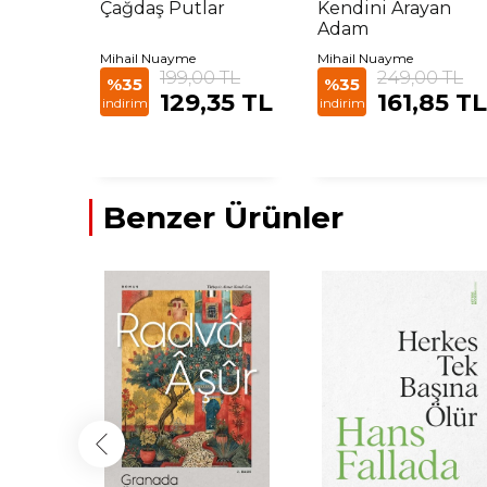
Çağdaş Putlar
Kendini Arayan
Adam
Mihail Nuayme
Mihail Nuayme
199,00 TL
249,00 TL
%35
%35
129,35 TL
161,85 TL
indirim
indirim
Benzer Ürünler