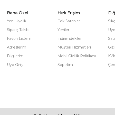
Bana Özel
Hızlı Erişim
Diğ
Yeni Üyelik
Çok Satanlar
Sık
Sipariş Takibi
Yeniler
Üye
Favori Listem
İndirimdekiler
Sat
Adreslerim
Müşteri Hizmetleri
Gizl
Bilgilerim
Mobil Gizlilik Politikası
KV
Üye Girişi
Sepetim
Çere