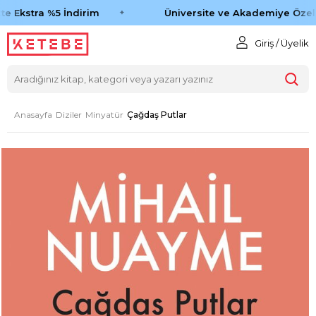
e Ekstra %5 İndirim
Üniversite ve Akademiye Özel 
Giriş / Üyelik
Anasayfa
Diziler
Minyatür
Çağdaş Putlar