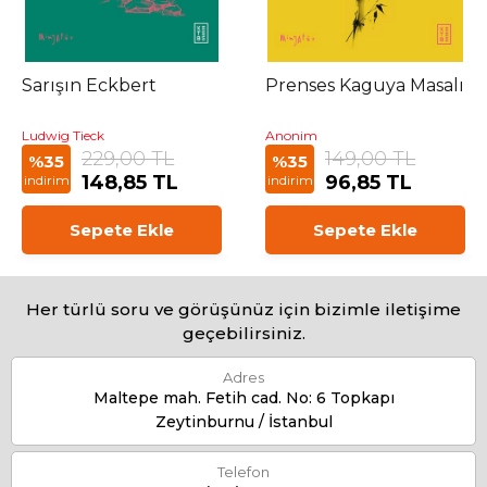
Sarışın Eckbert
Prenses Kaguya Masalı
Ludwig Tieck
Anonim
229,00 TL
149,00 TL
%35
%35
148,85 TL
96,85 TL
indirim
indirim
Sepete Ekle
Sepete Ekle
Her türlü soru ve görüşünüz için bizimle iletişime
geçebilirsiniz.
Adres
Maltepe mah. Fetih cad. No: 6 Topkapı
Zeytinburnu / İstanbul
Telefon