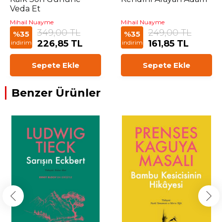
Veda Et
Mihail Nuayme
Mihail Nuayme
349,00 TL
249,00 TL
%35
%35
226,85 TL
161,85 TL
indirim
indirim
Sepete Ekle
Sepete Ekle
Benzer Ürünler