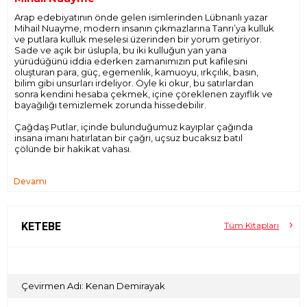
Arap edebiyatının önde gelen isimlerinden Lübnanlı yazar
Mihail Nuayme, modern insanın çıkmazlarına Tanrı’ya kulluk
ve putlara kulluk meselesi üzerinden bir yorum getiriyor.
Sade ve açık bir üslupla, bu iki kulluğun yan yana
yürüdüğünü iddia ederken zamanımızın put kafilesini
oluşturan para, güç, egemenlik, kamuoyu, ırkçılık, basın,
bilim gibi unsurları irdeliyor. Öyle ki okur, bu satırlardan
sonra kendini hesaba çekmek, içine çöreklenen zayıflık ve
bayağılığı temizlemek zorunda hissedebilir.
Çağdaş Putlar, içinde bulunduğumuz kayıplar çağında
insana imanı hatırlatan bir çağrı, uçsuz bucaksız batıl
çölünde bir hakikat vahası.
Devamı
KETEBE
Tüm Kitapları
Çevirmen Adı: Kenan Demirayak