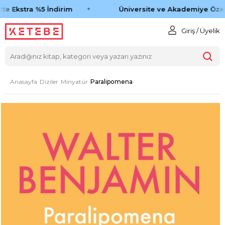
te Ekstra %5 İndirim
Üniversite ve Akademiye Özel
Giriş / Üyelik
Anasayfa
Diziler
Minyatür
Paralipomena