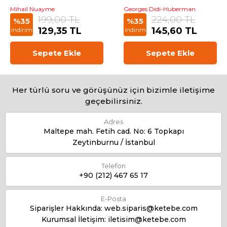
Mihail Nuayme
Georges Didi-Huberman
199,00 TL
224,00 TL
%35
%35
129,35 TL
145,60 TL
indirim
indirim
Sepete Ekle
Sepete Ekle
Her türlü soru ve görüşünüz için bizimle iletişime
geçebilirsiniz.
Adres
Maltepe mah. Fetih cad. No: 6 Topkapı
Zeytinburnu / İstanbul
Telefon
+90 (212) 467 65 17
E-Posta
Siparişler Hakkında:
web.siparis@ketebe.com
Kurumsal İletişim:
iletisim@ketebe.com