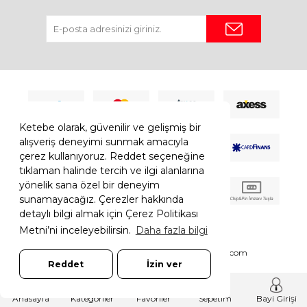
Ketebe olarak, güvenilir ve gelişmiş bir
alışveriş deneyimi sunmak amacıyla
çerez kullanıyoruz. Reddet seçeneğine
tıklaman halinde tercih ve ilgi alanlarına
yönelik sana özel bir deneyim
sunamayacağız. Çerezler hakkında
detaylı bilgi almak için Çerez Politikası
Metni’ni inceleyebilirsin.
Daha fazla bilgi
© 2026 Ketebe Tüm Hakkı Saklıdır.
Ketebe.com
Reddet
İzin ver
7308052261181544
T
-Soft
E-Ticaret
Sistemleriyle Hazırlanmıştır.
Anasayfa
Kategoriler
Favoriler
Sepetim
Bayi Girişi