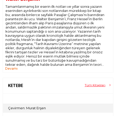
Tamamlanmamış bir eserin ilk notları ve yıllar sonra yazarın
eserinden ayrılırkenki son notlarından mürekkep bir kitap
bu; arasında binlerce sayfalık Pasajlar Çalışması’nı barındıran
parantezin iki ucu. Walter Benjamin’i, Franz Hessel’in Berlin
gezintisinden ilham alıp Paris pasajlarına düşüren o ilk
andan, saldırmazlık paktının imzalanışıyla umut ilkesinin yeni
konumunun saptandığı o son ana uzanıyor. Yazarının tarih
kavrayışına uygun olarak kronolojik halde aktarılmamış bu
notlarda, Mesih’in dar kapıdan girişini gözeten teolojik
politik fragmana, “Tarih Kavramı Üzerine” metnine yapılan
ekler, durgunluk halinin diyalektiğinden türeyen gelenek
fikrini tartışan tezler ve Hessel’in kitabına yazılmış bir önsöz
eşlik ediyor. Henüz bir eserin mutlak bilmesi içinde
sunulmamış ve bu tarz bir bütünlüğe kavuşmadığından
tekrar eden, dağınık halde bulunan ama Benjamin’in teorisi
Devamı
için kilit roller üstlenen fragmanlardan oluşan bir minyatür
fikirler sergisi…
KETEBE
Tüm Kitapları
Çevirmen: Murat Erşen