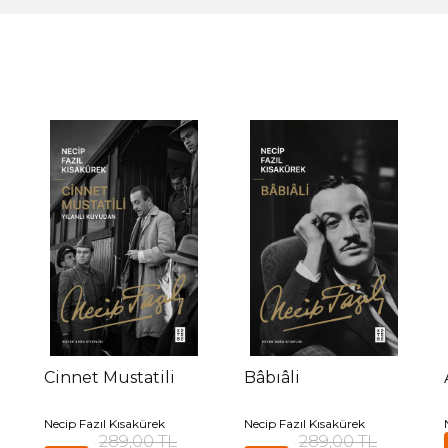
Cinnet Mustatili
Bâbıâli
Necip Fazıl Kısakürek
Necip Fazıl Kısakürek
289,00 TL
289,00 TL