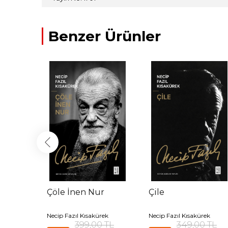
Benzer Ürünler
Çöle İnen Nur
Çile
rek
Necip Fazıl Kısakürek
Necip Fazıl Kısakürek
 TL
399,00 TL
349,00 TL