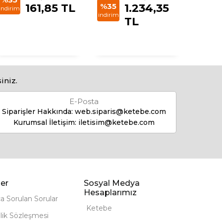
161,85 TL
%35
1.234,35
%35
indirim
indirim
indirim
TL
iniz.
E-Posta
Siparişler Hakkında:
web.siparis@ketebe.com
Kurumsal İletişim:
iletisim@ketebe.com
er
Sosyal Medya
Hesaplarımız
ça Sorulan Sorular
Ketebe
lik Sözleşmesi