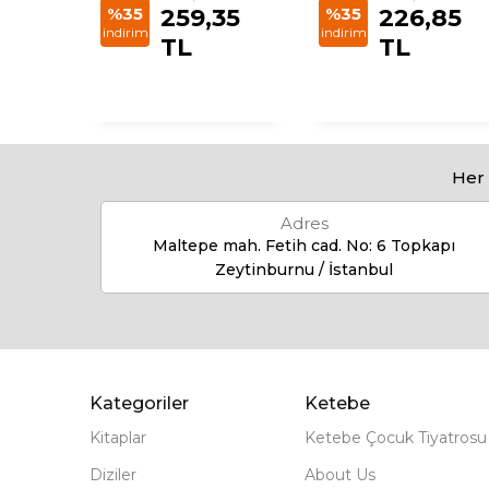
75 TL
%35
259,35
%35
226,85
indirim
indirim
TL
TL
Her 
Adres
Maltepe mah. Fetih cad. No: 6 Topkapı
Zeytinburnu / İstanbul
Kategoriler
Ketebe
Kitaplar
Ketebe Çocuk Tiyatrosu
Diziler
About Us