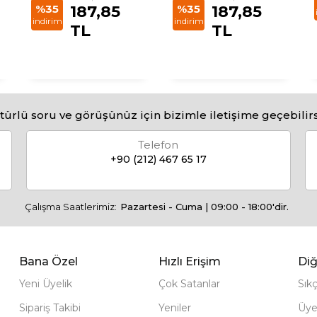
%35
187,85
%35
187,85
indirim
indirim
TL
TL
türlü soru ve görüşünüz için bizimle iletişime geçebilirs
Telefon
+90 (212) 467 65 17
Çalışma Saatlerimiz:
Pazartesi - Cuma | 09:00 - 18:00'dir.
Bana Özel
Hızlı Erişim
Diğ
Yeni Üyelik
Çok Satanlar
Sık
Sipariş Takibi
Yeniler
Üye