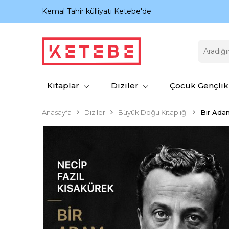
nıyor.
Kemal Tahir külliyatı Ketebe'de
Kitaplar
Diziler
Çocuk Gençlik
Anasayfa
Diziler
Büyük Doğu Kitaplığı
Bir Ada