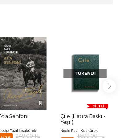
TÜKENDI
At’a Senfoni
Çile (Hatıra Baskı -
Çile (H
Yeşil)
Kırmız
Necip Fazıl Kısakürek
Necip Fazıl Kısakürek
Necip Faz
249,00 TL
1.899,00 TL
%35