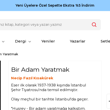
Zamansız eserler Ketebe'de: Cengiz Aytmatov
Yeni Üyelere Özel Sepette Ekstra %5 İndirim
150
Dergi
Yeniler
Yazarlar
Setl
m Yaratmak
Bir Adam Yaratmak
Necip Fazıl Kısakürek
Eser ilk olarak 1937-1938 kışında İstanbul
Şehir Tiyatrosu'nda temsil edilmiştir.
Olay meçhul bir tarihte İstanbul'da geçer.
"Husrev - Bir adam yaratmağa kalkıştım.