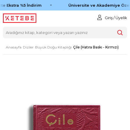
te Ekstra %5 İndirim
Üniversite ve Akademiye Özel 
Giriş / Üyelik
Anasayfa
Diziler
Büyük Doğu Kitaplığı
Çile (Hatıra Baskı - Kırmızı)