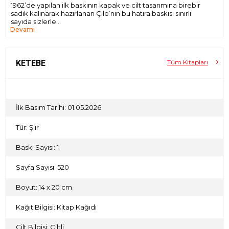
1962’de yapılan ilk baskının kapak ve cilt tasarımına birebir
sadık kalınarak hazırlanan Çile’nin bu hatıra baskısı sınırlı
sayıda sizlerle…
Devamı
KETEBE
Tüm Kitapları
İlk Basım Tarihi: 01.05.2026
Tür: Şiir
Baskı Sayısı: 1
Sayfa Sayısı: 520
Boyut: 14 x 20 cm
Kağıt Bilgisi: Kitap Kağıdı
Cilt Bilgisi: Ciltli