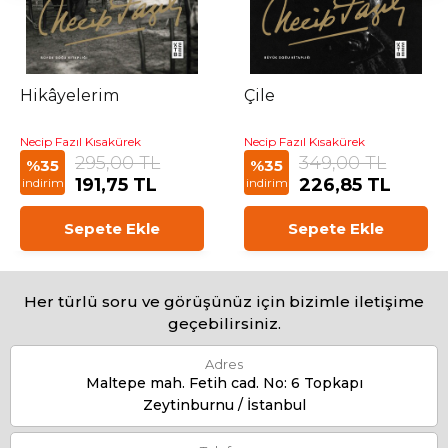
Hikâyelerim
Çile
Necip Fazıl Kısakürek
Necip Fazıl Kısakürek
295,00 TL
349,00 TL
%35
%35
191,75 TL
226,85 TL
indirim
indirim
Sepete Ekle
Sepete Ekle
Her türlü soru ve görüşünüz için bizimle iletişime
geçebilirsiniz.
Adres
Maltepe mah. Fetih cad. No: 6 Topkapı
Zeytinburnu / İstanbul