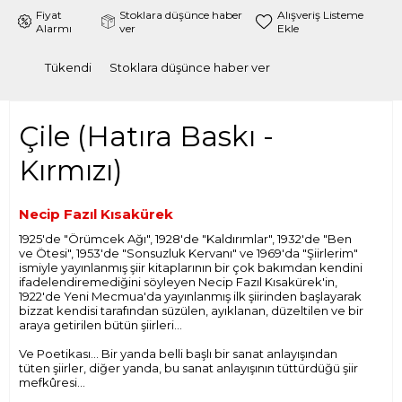
Fiyat
Stoklara düşünce haber
Alışveriş Listeme
Alarmı
ver
Ekle
Tükendi
Stoklara düşünce haber ver
Çile (Hatıra Baskı -
Kırmızı)
Necip Fazıl Kısakürek
1925'de "Örümcek Ağı", 1928'de "Kaldırımlar", 1932'de "Ben
ve Ötesi", 1953'de "Sonsuzluk Kervanı" ve 1969'da "Şiirlerim"
ismiyle yayınlanmış şiir kitaplarının bir çok bakımdan kendini
ifadelendiremediğini söyleyen Necip Fazıl Kısakürek'in,
1922'de Yeni Mecmua'da yayınlanmış ilk şiirinden başlayarak
bizzat kendisi tarafından süzülen, ayıklanan, düzeltilen ve bir
araya getirilen bütün şiirleri…
Ve Poetikası… Bir yanda belli başlı bir sanat anlayışından
tüten şiirler, diğer yanda, bu sanat anlayışının tüttürdüğü şiir
mefkûresi…