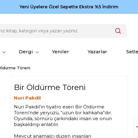
Zamansız eserler Ketebe'de: Cengiz Aytmatov
Yeni Üyelere Özel Sepette Ekstra %5 İndirim
150
Dergi
Yeniler
Yazarlar
Setl
Öldürme Töreni
Bir Öldürme Töreni
Nuri Pakdil
Nuri Pakdil’in tiyatro eseri Bir Öldürme
Töreni’nde yeryüzü, “uzun bir kahkaha”dır.
Oyunda, sömürü çarkındaki insan ve onun
başkaldırışı anlatılır.
Mevcut anamalcı düzen insanları