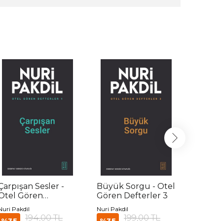
Çarpışan Sesler -
Büyük Sorgu - Otel
Simsiy
Otel Gören
Gören Defterler 3
Gören 
Defterler 1
Nuri Pakdil
Nuri Pakdil
Nuri Pak
194,00 TL
199,00 TL
%35
%35