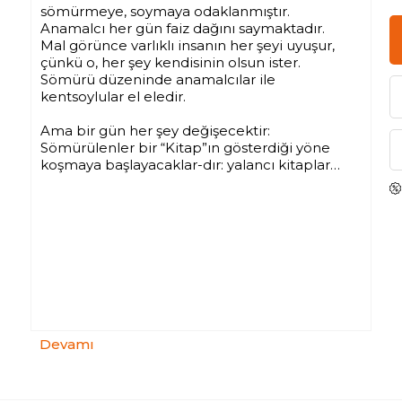
sömürmeye, soymaya odaklanmıştır.
Anamalcı her gün faiz dağını saymaktadır.
Mal görünce varlıklı insanın her şeyi uyuşur,
çünkü o, her şey kendisinin olsun ister.
Sömürü düzeninde anamalcılar ile
kentsoylular el eledir.
Ama bir gün her şey değişecektir:
Sömürülenler bir “Kitap”ın gösterdiği yöne
koşmaya başlayacaklar-dır: yalancı kitaplar
okunmaz olacaktır.
Ve bu “Kitap” bütün kötülükleri eriterek bir
“insan” çıkaracaktır ortaya.
Devamı