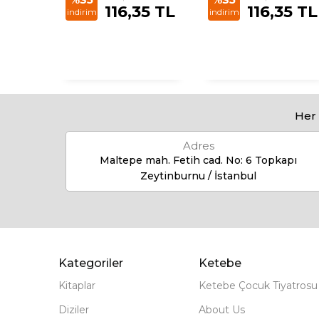
35 TL
116,35 TL
116,35 TL
indirim
indirim
Her 
Adres
Maltepe mah. Fetih cad. No: 6 Topkapı
Zeytinburnu / İstanbul
Kategoriler
Ketebe
Kitaplar
Ketebe Çocuk Tiyatrosu
Diziler
About Us