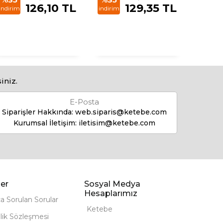
126,10 TL
129,35 TL
%35
indirim
indirim
indirim
iniz.
E-Posta
Siparişler Hakkında:
web.siparis@ketebe.com
Kurumsal İletişim:
iletisim@ketebe.com
er
Sosyal Medya
Hesaplarımız
ça Sorulan Sorular
Ketebe
lik Sözleşmesi