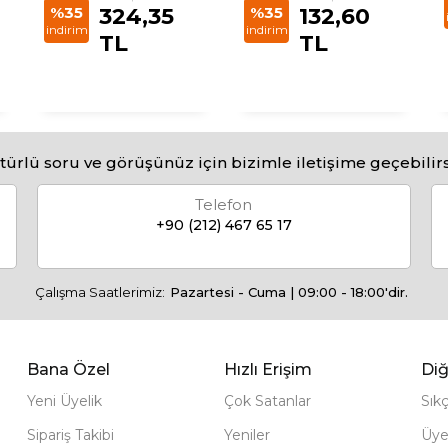
%35
324,35
%35
132,60
indirim
indirim
TL
TL
türlü soru ve görüşünüz için bizimle iletişime geçebilirs
Telefon
+90 (212) 467 65 17
Çalışma Saatlerimiz:
Pazartesi - Cuma | 09:00 - 18:00'dir.
Bana Özel
Hızlı Erişim
Diğ
Yeni Üyelik
Çok Satanlar
Sık
Sipariş Takibi
Yeniler
Üye