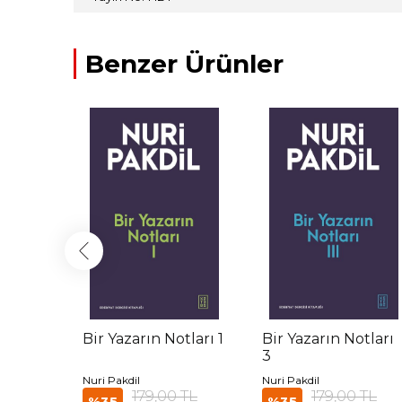
Benzer Ürünler
Bir Yazarın Notları 1
Bir Yazarın Notları
3
Nuri Pakdil
Nuri Pakdil
 TL
179,00 TL
179,00 TL
%35
%35