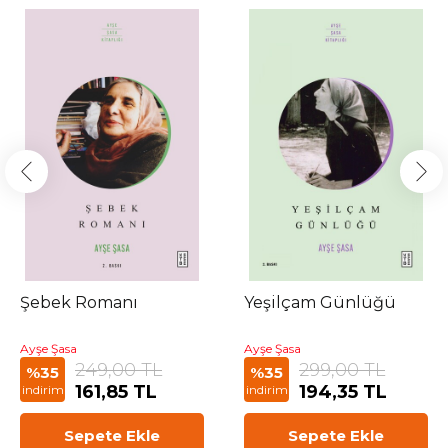
Şebek Romanı
Yeşilçam Günlüğü
Ayşe Şasa
Ayşe Şasa
249,00 TL
299,00 TL
%35
%35
161,85 TL
194,35 TL
indirim
indirim
Sepete Ekle
Sepete Ekle