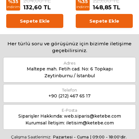
204,00 TL
229,00 TL
%35
%35
132,60 TL
148,85 TL
indirim
indirim
Sepete Ekle
Sepete Ekle
Her türlü soru ve görüşünüz için bizimle iletişime
geçebilirsiniz.
Adres
Maltepe mah. Fetih cad. No: 6 Topkapı
Zeytinburnu / İstanbul
Telefon
+90 (212) 467 65 17
E-Posta
Siparişler Hakkında:
web.siparis@ketebe.com
Kurumsal İletişim:
iletisim@ketebe.com
Çalışma Saatlerimiz:
Pazartesi - Cuma | 09:00 - 18:00'dir.