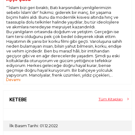
“‘İslam bizi geri bıraktı, Batı karşısındaki yenilgilerimizin
sebebi İslam’dır!’ hükmü; giderek bir inanç, bir yaşama
biçimi halini aldı. Bunu da modernlik kisvesi altında hınç ve
taassupla dolu telkinler halinde yaydılar, bu tür ideolojilere
ve akımlara neredeyse meşruiyet kazandırıldı.
Bu yanılgıların ortasında doğdum ve yetiştim. Gerçeğin ise
tam tersi olduğunu pek çok bedel ödeyerek idrak ettim.
Hayatımın ilk yarısı bir korku filmi gibi geçti. Varoluşuna sahih
neden bulamayan insan, bilsin yahut bilmesin, korku, endişe
ve vehim içindedir. Ben bu marazî hâli, bir imtihandan
geçiyor gibi ve en ağır derecelerde yaşadım. Şimdi şu eski
koltuklarda oturuyorum ve gücüm yettiğince tefekkür
ediyorum. Herkes geleceğe doğru hayal kurar, bense
geçmişe doğru hayal kuruyorum. Bir bahçeye yolculuk
yapıyorum. Manolyalar, frenk üzümleri, yıldız çiçekleri,
Devamı
çimenler; tam bir cennet bahçesi… Bir zamanlar, yani
çocukluğumda öyle bir bahçenin ortasındaydım ama o
günlerde o nimetin şükrünü eda edebilme hassasiyetine
sahip değildim. Şimdiki halimle, aklım ve gönlümle o güzel
bahçeye dönüyorum. Çimenlerin üzerine seccademi serip
KETEBE
Tüm Kitapları
şükür namazı kılıyorum. Bu, benim geçmişe doğru
yolculuğum; geçmişe dönük hayalim…”
İlk Basım Tarihi: 01.12.2022