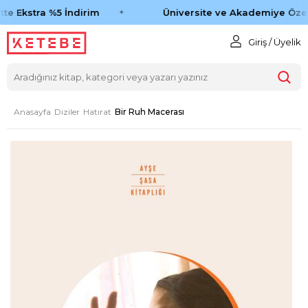
te Ekstra %5 İndirim
Üniversite ve Akademiye Özel 
Giriş / Üyelik
Anasayfa
Diziler
Hatırat
Bir Ruh Macerası