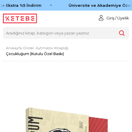
e Ekstra %5 İndirim
Üniversite ve Akademiye Özel 
Giriş / Üyelik
Anasayfa
Diziler
Aytmatov Kitaplığı
Çocukluğum (Kutulu Özel Baskı)