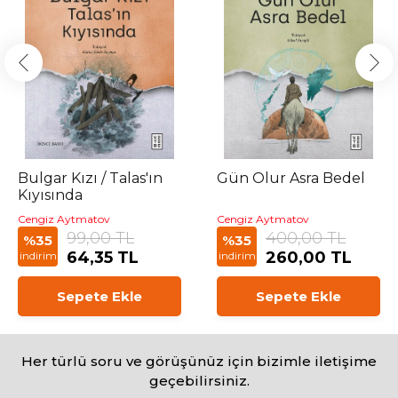
Bulgar Kızı / Talas'ın
Gün Olur Asra Bedel
Kıyısında
Cengiz Aytmatov
Cengiz Aytmatov
99,00 TL
400,00 TL
%35
%35
64,35 TL
260,00 TL
indirim
indirim
Sepete Ekle
Sepete Ekle
Her türlü soru ve görüşünüz için bizimle iletişime
geçebilirsiniz.