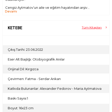
Cengiz Aytmatov’un aile ve eğitim hayatından arşiv
Devamı
görüntüleri ve geniş bir koleksiyondan özenle seçilen
fotoğrafları ile de süslenen Çocukluğum’un bu özel
edisyonu; kutulu benzersiz tasarımı, özel baskı, cilt ve kâğıt
kalitesi ile koleksiyonluk bir eser.
KETEBE
Tüm Kitapları
''Sanatçı ve halk iki birleşik değerdir. Halk yetenekli insanlar
olan sanatçıları yaratır ve yine halk kendi sanatçılarının
yarattığı en iyi eserlerin değerini bilir ve korur. Burada
bağlantı çift taraflıdır: Sanatçı halkın manevi temelini, halk
da aynı şekilde sanatçının manevi temelini oluşturur.''
Çıkış Tarihi: 23.06.2022
Cengiz AYTMATOV
Eser Alt Başlığı: Otobiyografik Anılar
Orijinal Dil: Kırgızca
Çevirmen: Fatma - Serdar Arıkan
Katkıda Bulunanlar: Alexander Fedorov - Maria Aytmatova
Baskı Sayısı:1
Boyut: 16x23 cm