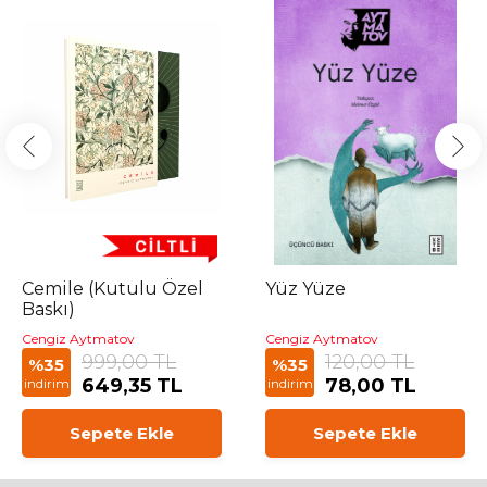
Cemile (Kutulu Özel
Yüz Yüze
Baskı)
Cengiz Aytmatov
Cengiz Aytmatov
999,00 TL
120,00 TL
%35
%35
649,35 TL
78,00 TL
indirim
indirim
Sepete Ekle
Sepete Ekle