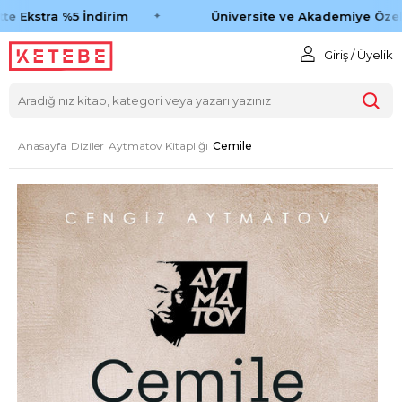
e Ekstra %5 İndirim
Üniversite ve Akademiye Özel 
Giriş / Üyelik
Anasayfa
Diziler
Aytmatov Kitaplığı
Cemile