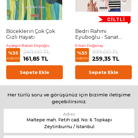
Böceklerin Çok Çok
Bedri Rahmi
Gizli Hayatı
Eyüboğlu - Sanat
Ülkesi 3
Ayşegül Babalı Ekşioğlu
Erkan Doğanay
249,00 TL
399,00 TL
%35
%35
161,85 TL
259,35 TL
indirim
indirim
Sepete Ekle
Sepete Ekle
Her türlü soru ve görüşünüz için bizimle iletişime
geçebilirsiniz.
Adres
Maltepe mah. Fetih cad. No: 6 Topkapı
Zeytinburnu / İstanbul