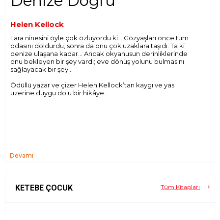
Denize Doğru
Helen Kellock
Lara ninesini öyle çok özlüyordu ki… Gözyaşları önce tüm
odasını doldurdu, sonra da onu çok uzaklara taşıdı. Ta ki
denize ulaşana kadar… Ancak okyanusun derinliklerinde
onu bekleyen bir şey vardı; eve dönüş yolunu bulmasını
sağlayacak bir şey…
Ödüllü yazar ve çizer Helen Kellock’tan kaygı ve yas
üzerine duygu dolu bir hikâye…
Devamı
KETEBE ÇOCUK
Tüm Kitapları