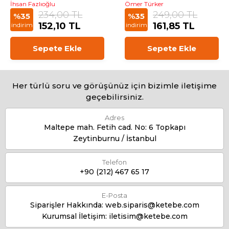
İhsan Fazlıoğlu
Ömer Türker
234,00 TL
249,00 TL
%35
%35
152,10 TL
161,85 TL
indirim
indirim
Sepete Ekle
Sepete Ekle
Her türlü soru ve görüşünüz için bizimle iletişime
geçebilirsiniz.
Adres
Maltepe mah. Fetih cad. No: 6 Topkapı
Zeytinburnu / İstanbul
Telefon
+90 (212) 467 65 17
E-Posta
Siparişler Hakkında:
web.siparis@ketebe.com
Kurumsal İletişim:
iletisim@ketebe.com