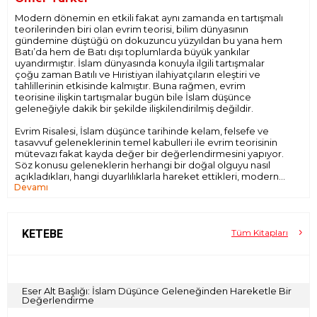
Modern dönemin en etkili fakat aynı zamanda en tartışmalı
teorilerinden biri olan evrim teorisi, bilim dünyasının
gündemine düştüğü on dokuzuncu yüzyıldan bu yana hem
Batı’da hem de Batı dışı toplumlarda büyük yankılar
uyandırmıştır. İslam dünyasında konuyla ilgili tartışmalar
çoğu zaman Batılı ve Hıristiyan ilahiyatçıların eleştiri ve
tahlillerinin etkisinde kalmıştır. Buna rağmen, evrim
teorisine ilişkin tartışmalar bugün bile İslam düşünce
geleneğiyle dakik bir şekilde ilişkilendirilmiş değildir.
Evrim Risalesi, İslam düşünce tarihinde kelam, felsefe ve
tasavvuf geleneklerinin temel kabulleri ile evrim teorisinin
mütevazı fakat kayda değer bir değerlendirmesini yapıyor.
Söz konusu geleneklerin herhangi bir doğal olguyu nasıl
açıkladıkları, hangi duyarlılıklarla hareket ettikleri, modern
Devamı
açıklamalardan hangi noktalarda farklılaştıkları sorularını ele
alıyor.
Evrim teorisinin daha isabetli bir zeminde tartışılması için
literatüre anlamlı bir katkı sağlayan Evrim Risalesi, aynı
KETEBE
Tüm Kitapları
zamanda, İslam düşüncesinden hareketle güncel
meseleleri ele alma yolundaki araştırmacılara ilgi çekici bir
çalışma sunuyor.
Eser Alt Başlığı: İslam Düşünce Geleneğinden Hareketle Bir
Değerlendirme