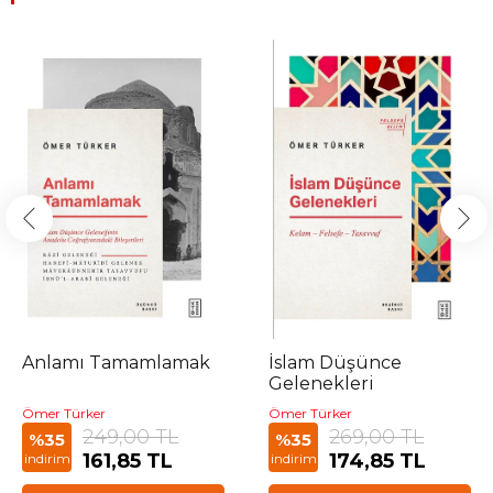
Anlamı Tamamlamak
İslam Düşünce
Gelenekleri
Ömer Türker
Ömer Türker
249,00 TL
269,00 TL
%35
%35
161,85 TL
174,85 TL
indirim
indirim