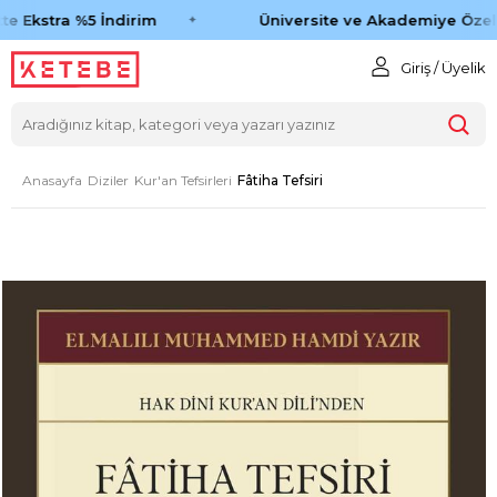
e Ekstra %5 İndirim
Üniversite ve Akademiye Özel 
Giriş / Üyelik
Anasayfa
Diziler
Kur'an Tefsirleri
Fâtiha Tefsiri