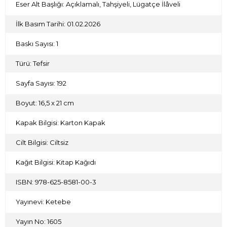
Eser Alt Başlığı: Açıklamalı, Tahşiyeli, Lügatçe İlâveli
için ise, metindeki bağlamları esas alan bir lügatçe kitabın
sonuna ilave edilmiştir.
İlk Basım Tarihi: 01.02.2026
Okuma ve kullanma kolaylığı sağlamanın yanı sıra
okuyucunun, Fâtiha Sûresi’ni bir miftah olarak kullanarak
Baskı Sayısı: 1
Elmalılı tefsirinin tamamına daha derinlemesine nüfuz
edebilmesi bu neşrin temel hedefidir. Ketebe Yayınları
olarak bu baskıyı okuruyla buluşturmaktan mutluluk
Türü: Tefsir
duyuyoruz.
Sayfa Sayısı: 192
Boyut: 16,5 x 21 cm
Kapak Bilgisi: Karton Kapak
Cilt Bilgisi: Ciltsiz
Kağıt Bilgisi: Kitap Kağıdı
ISBN: 978-625-8581-00-3
Yayınevi: Ketebe
Yayın No: 1605