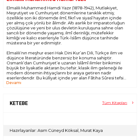
Elmalılı Muhammed Hamdi Yazır (1878-1942), Mutlakiyet,
Meşrutiyet ve Cumhuriyet dönemlerine tanıklık etmiş;
özellikle son iki dönemde ilmî, fikrî ve siyasî hayatın içinde
yer almış çok yönlü bir âlimdir. Altı asırlık bir imparatorluğun
çözülüşüne ve yeni bir ulus devletin kuruluşuna sahne olan
sancılı bir dönemde yaşamış; ilmî derinliği, mütefekkir
kimliği ve kalıcı eserleriyle Türk-İslâm düşünce tarihinde
müstesna bir yer edinmiştir.
Elmalılı’nın meşhur eseri Hak Dini Kur’an Dili, Türkçe ilim ve
düşünce literatüründe benzersiz bir konuma sahiptir.
Osmanlı’dan Cumhuriyet’e uzanan İslâmî ilimler birikimini
büyük bir liyakatle aktaran bu tefsir, klasik ilim geleneği ile
modern dönemin ihtiyaçlarını bir araya getiren nadir
eserlerdendir. Bu külliyat içinde yer alan Fâtiha Sûresi tefsiri
Devamı
ise, hacmi ve muhteva zenginliğiyle diğer birçok tefsirden
ayrılır; âdeta eserin ilmî ve fikrî çerçevesinin anahtarını
sunar.
Bu çalışma, Hak Dini Kur’an Dili’nde yer alan Fâtiha Sûresi
KETEBE
Tüm Kitapları
tefsirinin müstakil bir neşridir. Bu baskıda, sarf, nahiv,
belâgat, mantık, fıkıh, fıkıh usûlü, kelâm, hadis, tefsir, felsefe
ve doğa bilimleri gibi pek çok alana dair açıklayıcı yan
notlar ve dipnotlar yer almaktadır. Ayrıca özel isimler, eser
adları, kavramlar ve tartışılan meselelerin bağlamları
Hazırlayanlar: Asım Cüneyd Köksal, Murat Kaya
aydınlatılmış; anlaşılması güç görülen pasajlar sade bir dille
izah edilmiştir. Günümüzde kullanım dışı kalmış kelimeler