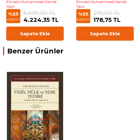
Elmalılı Muhammed Hamdi
Elmalılı Muhammed Hamdi
Yazır
Yazır
6.499,00 TL
275,00 TL
%35
%35
4.224,35 TL
178,75 TL
indirim
indirim
Sepete Ekle
Sepete Ekle
Benzer Ürünler