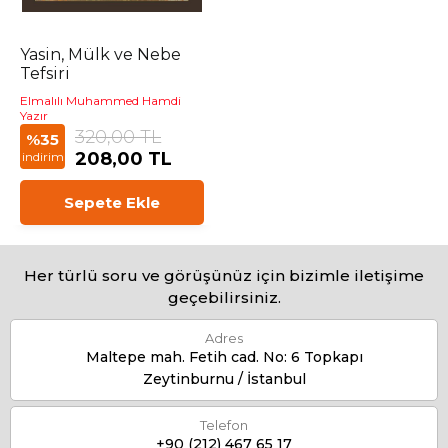
Yasin, Mülk ve Nebe
Tefsiri
Elmalılı Muhammed Hamdi
Yazır
320,00 TL
%35
208,00 TL
indirim
Sepete Ekle
Her türlü soru ve görüşünüz için bizimle iletişime
geçebilirsiniz.
Adres
Maltepe mah. Fetih cad. No: 6 Topkapı
Zeytinburnu / İstanbul
Telefon
+90 (212) 467 65 17