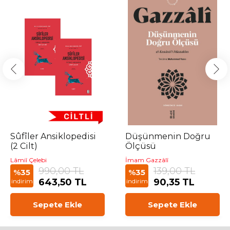
Sûfîler Ansiklopedisi
Düşünmenin Doğru
(2 Cilt)
Ölçüsü
Lâmiî Çelebi
İmam Gazzâlî
990,00 TL
139,00 TL
%35
%35
643,50 TL
90,35 TL
indirim
indirim
Sepete Ekle
Sepete Ekle