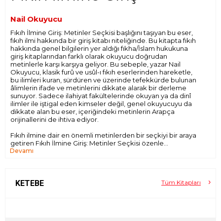
Nail Okuyucu
Fıkıh İlmine Giriş: Metinler Seçkisi başlığını taşıyan bu eser,
fıkıh ilmi hakkında bir giriş kitabı niteliğinde. Bu kitapta fıkıh
hakkında genel bilgilerin yer aldığı fıkha/İslam hukukuna
giriş kitaplarından farklı olarak okuyucu doğrudan
metinlerle karşı karşıya geliyor. Bu sebeple, yazar Nail
Okuyucu, klasik furû ve usûl-ı fıkıh eserlerinden hareketle,
bu ilimleri kuran, sürdüren ve üzerinde tefekkürde bulunan
âlimlerin ifade ve metinlerini dikkate alarak bir derleme
sunuyor. Sadece ilahiyat fakültelerinde okuyan ya da dinî
ilimler ile iştigal eden kimseler değil, genel okuyucuyu da
dikkate alan bu eser, içeriğindeki metinlerin Arapça
orijinallerini de ihtiva ediyor.
Fıkıh ilmine dair en önemli metinlerden bir seçkiyi bir araya
getiren Fıkıh İlmine Giriş: Metinler Seçkisi özenle
Devamı
hazırlanmış zengin içeriği ile fıkha dair bilgimizi
derinleştiriyor.
KETEBE
Tüm Kitapları