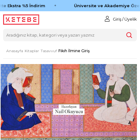
te Ekstra %5 İndirim
Üniversite ve Akademiye Özel 
Giriş / Üyelik
Anasayfa
Kitaplar
Tasavvuf
Fıkıh İlmine Giriş