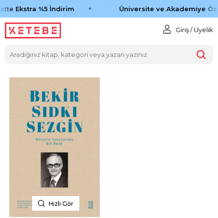
tte Ekstra %5 İndirim
Üniversite ve Akademiye Öze
Giriş / Üyelik
Hızlı Gör