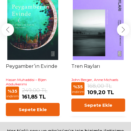
Peygamber’in Evinde
Tren Rayları
Hasan Muhaddisi – Bijen
John Berger, Anne Michaels
Abdulkerimi
168,00 TL
%35
249,00 TL
%35
109,20 TL
indirim
161,85 TL
indirim
Sepete Ekle
Sepete Ekle
Her türlü soru ve görüşünüz için bizimle iletişime