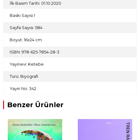
Sıdkı Sezgin’in daha iyi tanınmasına ve anlaşılmasına vesile
İlk Basım Tarihi: 01.10.2020
olması dileğiyle…
Baskı Sayısı:1
Sayfa Sayısı: 584
Boyut: 16x24 cm
ISBN: 978-625-7854-28-3
Yayınevi: Ketebe
Türü: Biyografi
Yayın No: 342
Benzer Ürünler