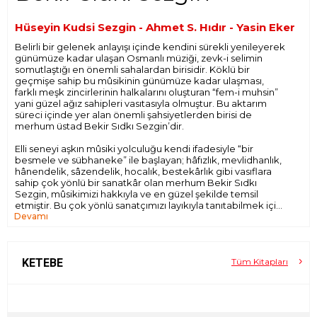
Hüseyin Kudsi Sezgin - Ahmet S. Hıdır - Yasin Eker
Belirli bir gelenek anlayışı içinde kendini sürekli yenileyerek
günümüze kadar ulaşan Osmanlı müziği, zevk-i selimin
somutlaştığı en önemli sahalardan birisidir. Köklü bir
geçmişe sahip bu mûsikinin günümüze kadar ulaşması,
farklı meşk zincirlerinin halkalarını oluşturan “fem-i muhsin”
yani güzel ağız sahipleri vasıtasıyla olmuştur. Bu aktarım
süreci içinde yer alan önemli şahsiyetlerden birisi de
merhum üstad Bekir Sıdkı Sezgin’dir.
Elli seneyi aşkın mûsiki yolculuğu kendi ifadesiyle “bir
besmele ve sübhaneke” ile başlayan; hâfızlık, mevlidhanlık,
hânendelik, sâzendelik, hocalık, bestekârlık gibi vasıflara
sahip çok yönlü bir sanatkâr olan merhum Bekir Sıdkı
Sezgin, mûsikimizi hakkıyla ve en güzel şekilde temsil
etmiştir. Bu çok yönlü sanatçımızı layıkıyla tanıtabilmek için
Devamı
ailesinden, sevdiklerinden ve sanatçının kendi kaleminden
pek çok yazıyı kitaba taşıdık. Kitapta yer alan söyleşi, yazı,
belge ve fotoğrafların büyük bir kısmı ilk defa
yayımlanmaktadır. Bekir Sıdkı Sezgin’in tüm bestelerine
ilişkin kapsamlı beste listesi ve daha önce yayımlanmamış
KETEBE
Tüm Kitapları
beste notalarından örnekler de ilk defa bu kitapta gün
yüzüne çıkmaktadır.
Bu kitabın mûsikimizdeki en önemli isimlerden olan Bekir