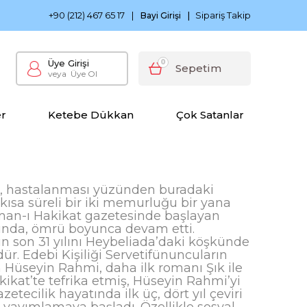
0 TL ve Üzeri Siparişlerinizde Kargo Bedava
Ketebe Çocu
+90 (212) 467 65 17
|
Sipariş Takip
Bayi Girişi
|
Üye Girişi
0
Sepetim
veya
Üye Ol
er
Ketebe Dükkan
Çok Satanlar
i, hastalanması yüzünden buradaki
 kısa süreli bir iki memurluğu bir yana
cüman-ı Hakikat gazetesinde başlayan
dışında, ömrü boyunca devam etti.
nın son 31 yılını Heybeliada’daki köşkünde
r. Edebi Kişiliği Servetifünuncuların
 Hüseyin Rahmi, daha ilk romanı Şık ile
kat’te tefrika etmiş, Hüseyin Rahmi’yi
tecilik hayatında ilk üç, dört yıl çeviri
nı yayımlamaya başladı. Özellikle sosyal