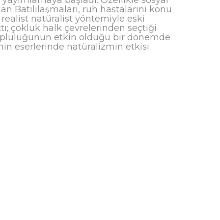
alan Batılılaşmaları, ruh hastalarını konu
alist natüralist yöntemiyle eski
ı; çokluk halk çevrelerinden seçtiği
n topluluğunun etkin olduğu bir dönemde
n eserlerinde natüralizmin etkisi