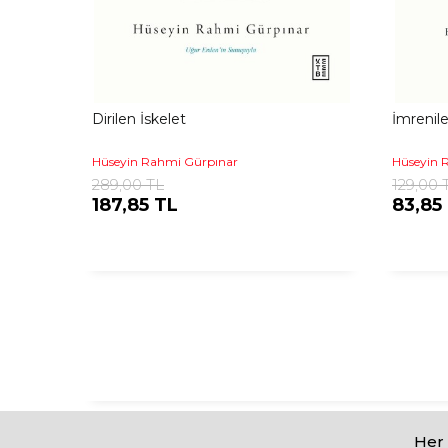
Dirilen İskelet
İmrenil
Hüseyin Rahmi Gürpınar
Hüseyin 
289,00 TL
129,00 
187,85 TL
83,85
Her 