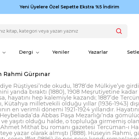
Zamansız eserler Ketebe'de: Cengiz Aytmatov
Yeni Üyelere Özel Sepette Ekstra %5 İndirim
150
Dergi
Yeniler
Yazarlar
Setl
n Rahmi Gürpınar
ye Rüştiyesi’nde okudu, 1878’de Mülkiye’ye gird
ni yarıda bıraktı (1880), 1908 Meşrutiyetine kadar
ırsa, hayatını hep kalemiyle kazandı; 1887’de Ter
ı, Kütahya milletvekili olduğu yıllar (1936-1943) 
ının en verimli dönemi 1921-1924 yıllarıdır. Hayatı
. Heybeliada’da Abbas Paşa Mezarlığı’nda gömülüdü
 ve yaşıtı olduğu halde, o topluluğa girmemiş olan
; Ahmet Mithat bu romanı gazetesi Tercüman-ı Haki
eye yazar olarak almıştı (1888). Hüseyin Rahmi, gaze
ştı, sonra İffet (1896) ile peş peşe kendi romanları