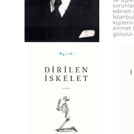
sorunlar
edinen 
İstanbu
kişiler
Ahmet M
görülür.