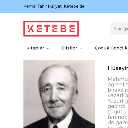
nıyor.
Kemal Tahir külliyatı Ketebe'de
Kitaplar
Diziler
Çocuk Gençlik
Hüseyi
Mahmudi
öğrenimi
bırakıl
yazarlığ
Yazarlığ
geçirdi
çağdaşı
tanındı
de gazet
ile uğra