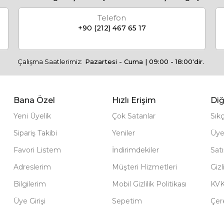
Telefon
+90 (212) 467 65 17
Çalışma Saatlerimiz:
Pazartesi - Cuma | 09:00 - 18:00'dir.
Bana Özel
Hızlı Erişim
Diğ
Yeni Üyelik
Çok Satanlar
Sık
Sipariş Takibi
Yeniler
Üye
Favori Listem
İndirimdekiler
Sat
Adreslerim
Müşteri Hizmetleri
Gizl
Bilgilerim
Mobil Gizlilik Politikası
KV
Üye Girişi
Sepetim
Çere