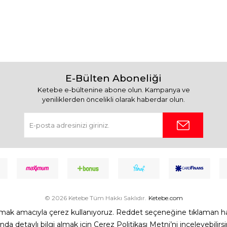
E-Bülten Aboneliği
Ketebe e-bültenine abone olun. Kampanya ve
yeniliklerden öncelikli olarak haberdar olun.
© 2026 Ketebe Tüm Hakkı Saklıdır.
Ketebe.com
unmak amacıyla çerez kullanıyoruz. Reddet seçeneğine tıklaman hali
 detaylı bilgi almak için Çerez Politikası Metni’ni inceleyebilirs
T
-Soft
E-Ticaret
Sistemleriyle Hazırlanmıştır.