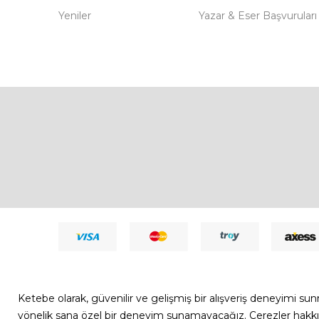
Yeniler
Yazar & Eser Başvuruları
7308052261181544
Ketebe olarak, güvenilir ve gelişmiş bir alışveriş deneyimi s
yönelik sana özel bir deneyim sunamayacağız. Çerezler hakkında