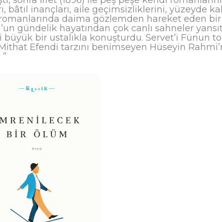
ı, bâtıl inançları, aile geçimsizliklerini, yüzeyde k
romanlarında daima gözlemden hareket eden bir re
l’un gündelik hayatından çok canlı sahneler yansıtt
ini büyük bir ustalıkla konuşturdu. Servet’i Fünu
ithat Efendi tarzını benimseyen Hüseyin Rahmi’ni
. ”