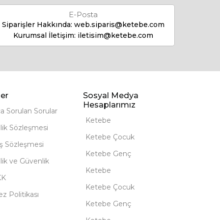
E-Posta
Siparişler Hakkında:
web.siparis@ketebe.com
Kurumsal İletişim:
iletisim@ketebe.com
er
Sosyal Medya
Hesaplarımız
ça Sorulan Sorular
Ketebe
lik Sözleşmesi
Ketebe Çocuk
ış Sözleşmesi
Ketebe Genç
ilik ve Güvenlik
Ketebe
KK
Ketebe Çocuk
z Politikası
Ketebe Genç