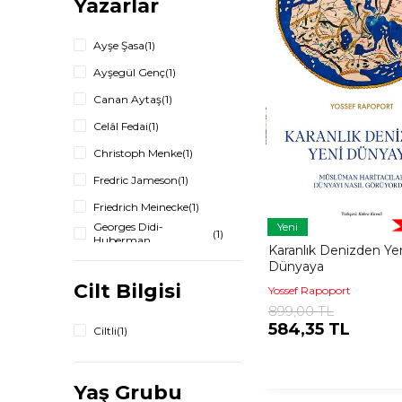
Yazarlar
Ayşe Şasa
(1)
Ayşegül Genç
(1)
Canan Aytaş
(1)
Celâl Fedai
(1)
Christoph Menke
(1)
Fredric Jameson
(1)
Friedrich Meinecke
(1)
Georges Didi-
Yeni
(1)
Huberman
Karanlık Denizden Ye
Katalin Szegedi
(1)
Dünyaya
Cilt Bilgisi
Lafcadio Hearn
(1)
Yossef Rapoport
899,00 TL
Muhammet Şen
(1)
584,35 TL
Ciltli
(1)
Nezih Uzel
(1)
Ömer Yalçınova
(1)
Yaş Grubu
Payam Ebrahimi
(1)