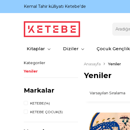
nıyor.
Kemal Tahir külliyatı Ketebe'de
Kitaplar
Diziler
Çocuk Gençlik
Kategoriler
Anasayfa
Yeniler
Yeniler
Yeniler
Markalar
KETEBE
(14)
KETEBE ÇOCUK
(3)