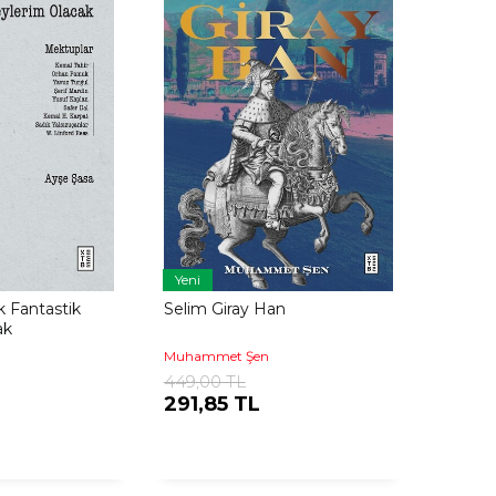
Yeni
k Fantastik
Selim Giray Han
ak
Muhammet Şen
449,00 TL
291,85 TL