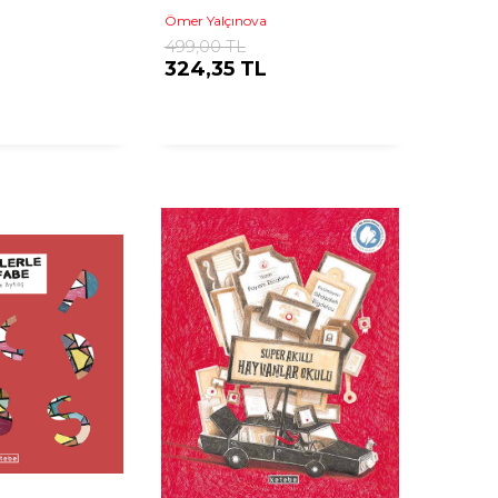
Ömer Yalçınova
499,00 TL
324,35 TL