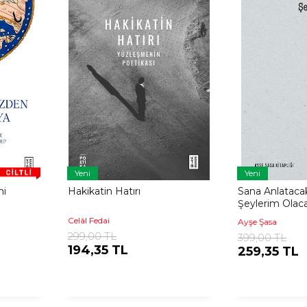
Yeni
Yeni
ni
Hakikatin Hatırı
Sana Anlataca
Şeylerim Olac
Celâl Fedai
Ayşe Şasa
299,00 TL
399,00 TL
194,35 TL
259,35 TL