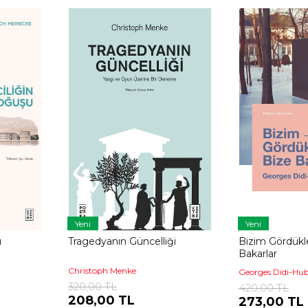
Yeni
Yeni
u
Tragedyanın Güncelliği
Bizim Gördükl
Bakarlar
Christoph Menke
Georges Didi-H
320,00 TL
420,00 TL
208,00 TL
273,00 TL