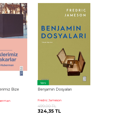
Yeni
erimiz Bize
Benjamin Dosyaları
Fredric Jameson
uberman
499,00 TL
324,35 TL