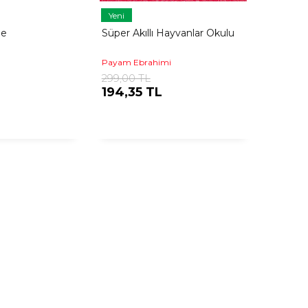
Yeni
be
Süper Akıllı Hayvanlar Okulu
Payam Ebrahimi
299,00 TL
194,35 TL