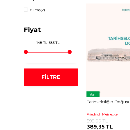
Roberto Calasso
(1)
6+ Yaş
(2)
Savaş Ş. Barkçin
(1)
Yossef Rapoport
(1)
Fiyat
148 TL
-
585 TL
FILTRE
Yeni
Tarihselciliğin Doğuş
Friedrich Meinecke
599,00 TL
389,35 TL