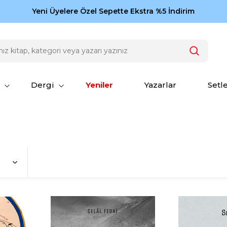
Zamansız eserler Ketebe'de: Cengiz Aytmatov
Yeni Üyelere Özel Sepette Ekstra %5 İndirim
150
Dergi
Yeniler
Yazarlar
Setl