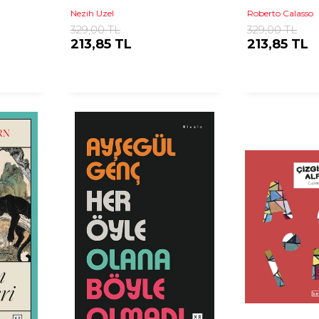
Nezih Uzel
Roberto Calasso
329,00 TL
329,00 TL
213,85 TL
213,85 TL