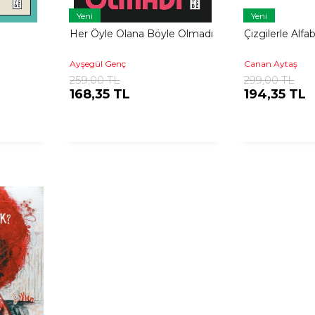
Yeni
Yeni
Her Öyle Olana Böyle Olmadı
Çizgilerle Alfa
Ayşegül Genç
Canan Aytaş
259,00 TL
299,00 TL
168,35 TL
194,35 TL