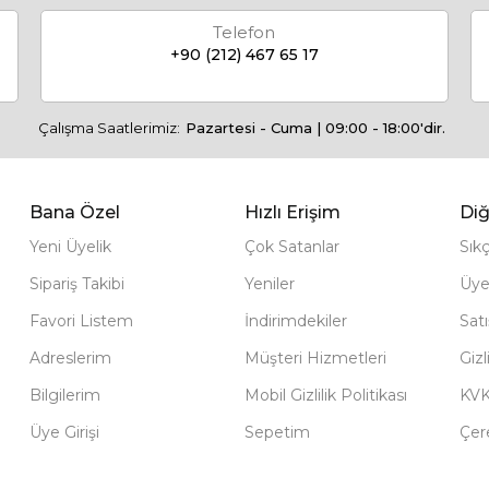
Telefon
+90 (212) 467 65 17
Çalışma Saatlerimiz:
Pazartesi - Cuma | 09:00 - 18:00'dir.
Bana Özel
Hızlı Erişim
Diğ
Yeni Üyelik
Çok Satanlar
Sık
Sipariş Takibi
Yeniler
Üye
Favori Listem
İndirimdekiler
Sat
Adreslerim
Müşteri Hizmetleri
Gizl
Bilgilerim
Mobil Gizlilik Politikası
KV
Üye Girişi
Sepetim
Çere